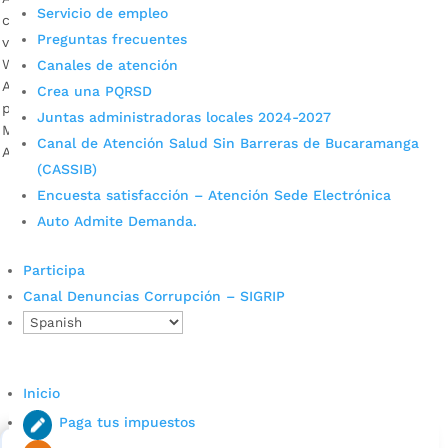
Servicio de empleo
comunidad afectada por el corte podrá aprovisionarse del
Preguntas frecuentes
vital líquido durante este fin de semana. Descargar audio:
Wilson Almeida Remolina, gerente Operativo (E) del
Canales de atención
Acueducto Metropolitano de Bucaramanga. Un completo
Crea una PQRSD
plan de contingencia ha implementado el Acueducto
Juntas administradoras locales 2024-2027
Metropolitano de Bucaramanga, AMB, en coordinación con la
Canal de Atención Salud Sin Barreras de Bucaramanga
Alcaldía […]
(CASSIB)
Encuesta satisfacción – Atención Sede Electrónica
Auto Admite Demanda.
Participa
Canal Denuncias Corrupción – SIGRIP
Cupos Escolares Bucaramanga 2022
Consulta aqui los pasos para inscribirse y solicitar un
Inicio
cupo escolar en los colegios oficiales de
Paga tus impuestos
Bucaramanga.