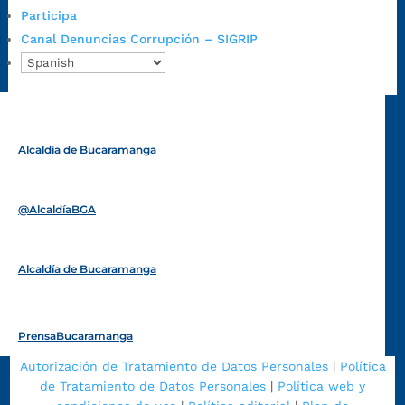
Emergencia:
https://emergencia.bucaramanga.gov.co/
Participa
Radique aquí su queja disciplinaria:
Canal Denuncias Corrupción – SIGRIP
https://www.bucaramanga.gov.co/gobierno-ciudadanos-
1/secretarias/oficina-de-control-interno-disciplinario/
Alcaldía de Bucaramanga
Funcionarios y contratistas
@AlcaldíaBGA
Alcaldía de Bucaramanga
PrensaBucaramanga
Autorización de Tratamiento de Datos Personales
|
Política
de Tratamiento de Datos Personales
|
Política web y