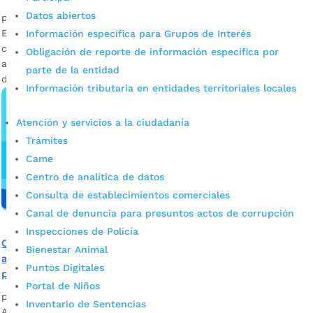
Datos abiertos
por
Edgar Augusto Sánchez
|
Ago 24, 2021
|
Noticias
El Acueducto Metropolitano de Bucaramanga, amb,
Información específica para Grupos de Interés
celebrará convenio con la Secretaría de Educación para
Obligación de reporte de información específica por
aumentar el volumen de agua potable en las instalaciones
parte de la entidad
del Colegio Colorados.
Información tributaria en entidades territoriales locales
Atención y servicios a la ciudadanía
Trámites
Came
Centro de analítica de datos
Consulta de establecimientos comerciales
Canal de denuncia para presuntos actos de corrupción
Inspecciones de Policía
Conozca el plan de contingencia dispuesto para el
Bienestar Animal
abastecimiento de agua a los bumangueses afectados
Puntos Digitales
por la suspensión del servicio
Portal de Niños
por
Alcaldía de Bucaramanga
|
Nov 21, 2020
|
Noticias
Inventario de Sentencias
A través de carrotanques, vehículos cisternas e hidrantes la