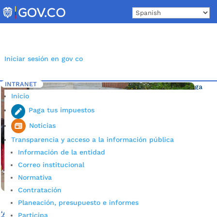
Skip
to
content
Iniciar sesión en gov co
INTRANET
Inicio
Etiqueta: Acueducto Metropolitano Bucaramanga
5
Inicio
Paga tus impuestos
Noticias
Transparencia y acceso a la información pública
Información de la entidad
Correo institucional
Normativa
Contratación
Planeación, presupuesto e informes
‘Agüita’ para el Colegio Colorados
Participa