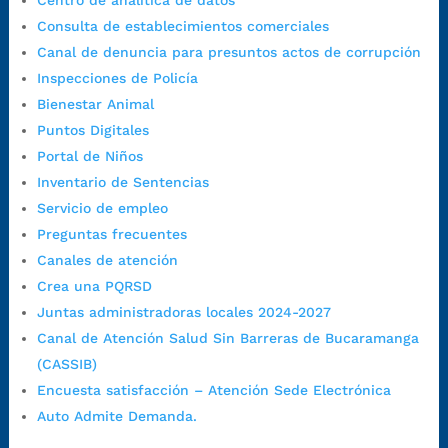
Centro de analítica de datos
1:00 p.m. a 5:30 p.m. / viernes jornada continua en el horario de
Consulta de establecimientos comerciales
7:00 a.m. a 5:00 p.m., con 30 minutos de descanso al medio día.
Canal de denuncia para presuntos actos de corrupción
Horario de Atención CAME (Central):
Inspecciones de Policía
Lunes a jueves: 7:00 a.m. a 12:00 m y de 1:00 p.m. a 5:30 p.m.
Bienestar Animal
Viernes: 7:00 a.m. a 5:00 p.m. en Jornada Continua con
Puntos Digitales
30 minutos de descanso al medio día.
Portal de Niños
Horario de Atención CAME (Norte):
Inventario de Sentencias
Dirección:
Carrera 12 #16N-84 del barrio Kennedy.
Servicio de empleo
Horario habitual de lunes a viernes en
jornada continua de 7:30
Preguntas frecuentes
a.m. a 3:00 p.m.
Canales de atención
Teléfono Conmutador:
+57 (607) 633 70 00
Crea una PQRSD
Líneagratuita:
+57 (607) 652 55 55
Juntas administradoras locales 2024-2027
Correo Institucional:
contactenos@bucaramanga.gov.co
Canal de Atención Salud Sin Barreras de Bucaramanga
Correo de notificaciones
(CASSIB)
judiciales:
notificaciones@bucaramanga.gov.co
Encuesta satisfacción – Atención Sede Electrónica
Canal de denuncia para presuntos actos de corrupción:
Auto Admite Demanda.
https://canaldenuncia.bucaramanga.gov.co/