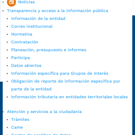
Noticias
Alcaldía de Bucaramanga
Transparencia y acceso a la información pública
Sede principal
Información de la entidad
Correo institucional
Normativa
Contratación
Planeación, presupuesto e informes
Participa
Datos abiertos
Información específica para Grupos de Interés
Obligación de reporte de información específica por
parte de la entidad
Dirección Fase I:
Calle 35 # 10-43, Bucaramanga, Santander,
Información tributaria en entidades territoriales locales
Colombia.
Dirección Fase II:
Carrera 11 # 34-52, Bucaramanga, Santander,
Atención y servicios a la ciudadanía
Colombia
Trámites
Código Postal:
680006. Código Dane: 68001.
Came
Horario de Atención:
Lunes a jueves de 7:00 a.m. a 12:00 m y de