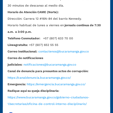
30 minutos de descanso al medio día.
Horario de Atención CAME (Norte):
Dirección:
Carrera 12 #16N-84 del barrio Kennedy.
Horario habitual de lunes a viernes en
jornada continua de 7:30
a.m. a 3:00 p.m.
Teléfono Conmutador:
+57 (607) 633 70 00
Líneagratuita:
+57 (607) 652 55 55
Correo Institucional:
contactenos@bucaramanga.gov.co
Correo de notificaciones
judiciales:
notificaciones@bucaramanga.gov.co
Canal de denuncia para presuntos actos de corrupción:
https://canaldenuncia.bucaramanga.gov.co/
Emergencia:
https://emergencia.bucaramanga.gov.co/
Radique aquí su queja disciplinaria:
https://www.bucaramanga.gov.co/gobierno-ciudadanos-
1/secretarias/oficina-de-control-interno-disciplinario/