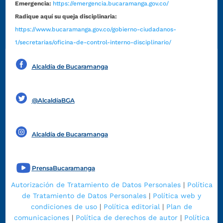
Emergencia:
https://emergencia.bucaramanga.gov.co/
Radique aquí su queja disciplinaria:
https://www.bucaramanga.gov.co/gobierno-ciudadanos-
1/secretarias/oficina-de-control-interno-disciplinario/
Alcaldía de Bucaramanga
Funcionarios y contratistas
@AlcaldíaBGA
Alcaldía de Bucaramanga
PrensaBucaramanga
Autorización de Tratamiento de Datos Personales
|
Política
de Tratamiento de Datos Personales
|
Política web y
condiciones de uso
|
Política editorial
|
Plan de
comunicaciones
|
Política de derechos de autor
|
Política