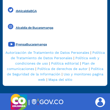
Funcionarios y contratistas
@AlcaldíaBGA
Alcaldía de Bucaramanga
PrensaBucaramanga
Autorización de Tratamiento de Datos Personales
|
Política
de Tratamiento de Datos Personales
|
Política web y
condiciones de uso
|
Política editorial
|
Plan de
comunicaciones
|
Política de derechos de autor
|
Política
de Seguridad de la Información
|
Uso y monitoreo pagina
web
|
Mapa del sitio
|