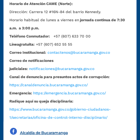
Horario de Atención CAME (Norte):
Dirección:
Carrera 12 #16N-84 del barrio Kennedy.
Horario habitual de lunes a viernes en
jornada continua de 7:30
a.m. a 3:00 p.m.
Teléfono Conmutador:
+57 (607) 633 70 00
Líneagratuita:
+57 (607) 652 55 55
Correo Institucional:
contactenos@bucaramanga.gov.co
Correo de notificaciones
judiciales:
notificaciones@bucaramanga.gov.co
Canal de denuncia para presuntos actos de corrupción:
https://canaldenuncia.bucaramanga.gov.co/
Emergencia:
https://emergencia.bucaramanga.gov.co/
Radique aquí su queja disciplinaria:
https://www.bucaramanga.gov.co/gobierno-ciudadanos-
1/secretarias/oficina-de-control-interno-disciplinario/
Alcaldía de Bucaramanga