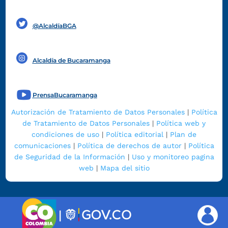
Funcionarios y contratistas
@AlcaldíaBGA
Alcaldía de Bucaramanga
PrensaBucaramanga
Autorización de Tratamiento de Datos Personales
|
Política
de Tratamiento de Datos Personales
|
Política web y
condiciones de uso
|
Política editorial
|
Plan de
comunicaciones
|
Política de derechos de autor
|
Política
de Seguridad de la Información
|
Uso y monitoreo pagina
web
|
Mapa del sitio
|