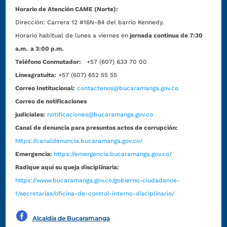
Horario de Atención CAME (Norte):
Dirección:
Carrera 12 #16N-84 del barrio Kennedy.
Horario habitual de lunes a viernes en
jornada continua de 7:30
a.m. a 3:00 p.m.
Teléfono Conmutador:
+57 (607) 633 70 00
Líneagratuita:
+57 (607) 652 55 55
Correo Institucional:
contactenos@bucaramanga.gov.co
Correo de notificaciones
judiciales:
notificaciones@bucaramanga.gov.co
Canal de denuncia para presuntos actos de corrupción:
https://canaldenuncia.bucaramanga.gov.co/
Emergencia:
https://emergencia.bucaramanga.gov.co/
Radique aquí su queja disciplinaria:
https://www.bucaramanga.gov.co/gobierno-ciudadanos-
1/secretarias/oficina-de-control-interno-disciplinario/
Alcaldía de Bucaramanga