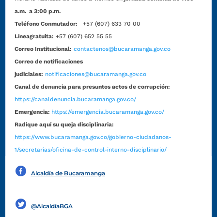
a.m. a 3:00 p.m.
Teléfono Conmutador:
+57 (607) 633 70 00
Líneagratuita:
+57 (607) 652 55 55
Correo Institucional:
contactenos@bucaramanga.gov.co
Correo de notificaciones
judiciales:
notificaciones@bucaramanga.gov.co
Canal de denuncia para presuntos actos de corrupción:
https://canaldenuncia.bucaramanga.gov.co/
Emergencia:
https://emergencia.bucaramanga.gov.co/
Radique aquí su queja disciplinaria:
https://www.bucaramanga.gov.co/gobierno-ciudadanos-
1/secretarias/oficina-de-control-interno-disciplinario/
Alcaldía de Bucaramanga
Funcionarios y contratistas
@AlcaldíaBGA