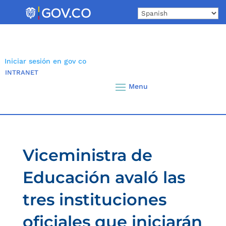
Skip
to
content
Iniciar sesión en gov co
INTRANET
Viceministra de
Educación avaló las
tres instituciones
oficiales que iniciarán