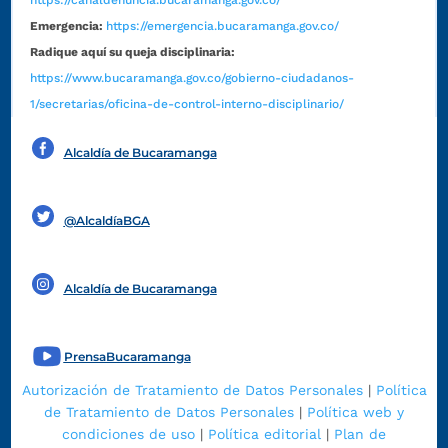
https://canaldenuncia.bucaramanga.gov.co/
Emergencia:
https://emergencia.bucaramanga.gov.co/
Radique aquí su queja disciplinaria:
https://www.bucaramanga.gov.co/gobierno-ciudadanos-
1/secretarias/oficina-de-control-interno-disciplinario/
Alcaldía de Bucaramanga
Funcionarios y contratistas
@AlcaldíaBGA
Alcaldía de Bucaramanga
PrensaBucaramanga
Autorización de Tratamiento de Datos Personales
|
Política
de Tratamiento de Datos Personales
|
Política web y
condiciones de uso
|
Política editorial
|
Plan de