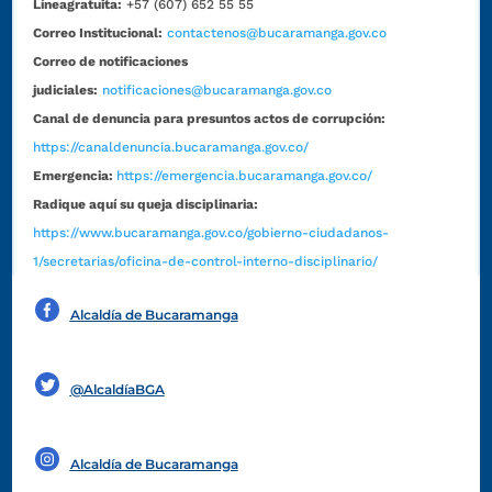
Líneagratuita:
+57 (607) 652 55 55
Correo Institucional:
contactenos@bucaramanga.gov.co
Correo de notificaciones
judiciales:
notificaciones@bucaramanga.gov.co
Canal de denuncia para presuntos actos de corrupción:
https://canaldenuncia.bucaramanga.gov.co/
Emergencia:
https://emergencia.bucaramanga.gov.co/
Radique aquí su queja disciplinaria:
https://www.bucaramanga.gov.co/gobierno-ciudadanos-
1/secretarias/oficina-de-control-interno-disciplinario/
Alcaldía de Bucaramanga
Funcionarios y contratistas
@AlcaldíaBGA
Alcaldía de Bucaramanga