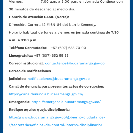
Viernes: 7:00 a.m. a 5:00 p.m. en Jornada Continua con
30 minutos de descanso al medio día.
Horario de Atención CAME (Norte):
Dirección:
Carrera 12 #16N-84 del barrio Kennedy.
Horario habitual de lunes a viernes en
jornada continua de 7:30
a.m. a 3:00 p.m.
Teléfono Conmutador:
+57 (607) 633 70 00
Líneagratuita:
+57 (607) 652 55 55
Correo Institucional:
contactenos@bucaramanga.gov.co
Correo de notificaciones
judiciales:
notificaciones@bucaramanga.gov.co
Canal de denuncia para presuntos actos de corrupción:
https://canaldenuncia.bucaramanga.gov.co/
Emergencia:
https://emergencia.bucaramanga.gov.co/
Radique aquí su queja disciplinaria:
https://www.bucaramanga.gov.co/gobierno-ciudadanos-
1/secretarias/oficina-de-control-interno-disciplinario/