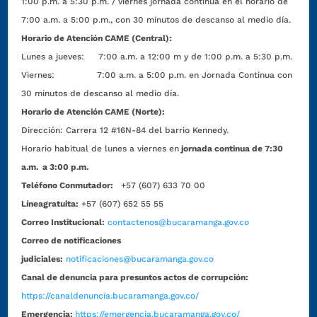
1:00 p.m. a 5:30 p.m. / viernes jornada continua en el horario de
7:00 a.m. a 5:00 p.m., con 30 minutos de descanso al medio día.
Horario de Atención CAME (Central):
Lunes a jueves: 7:00 a.m. a 12:00 m y de 1:00 p.m. a 5:30 p.m.
Viernes: 7:00 a.m. a 5:00 p.m. en Jornada Continua con
30 minutos de descanso al medio día.
Horario de Atención CAME (Norte):
Dirección:
Carrera 12 #16N-84 del barrio Kennedy.
Horario habitual de lunes a viernes en
jornada continua de 7:30
a.m. a 3:00 p.m.
Teléfono Conmutador:
+57 (607) 633 70 00
Líneagratuita:
+57 (607) 652 55 55
Correo Institucional:
contactenos@bucaramanga.gov.co
Correo de notificaciones
judiciales:
notificaciones@bucaramanga.gov.co
Canal de denuncia para presuntos actos de corrupción:
https://canaldenuncia.bucaramanga.gov.co/
Emergencia:
https://emergencia.bucaramanga.gov.co/