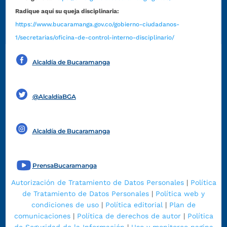
Radique aquí su queja disciplinaria:
https://www.bucaramanga.gov.co/gobierno-ciudadanos-
1/secretarias/oficina-de-control-interno-disciplinario/
Alcaldía de Bucaramanga
Funcionarios y contratistas
@AlcaldíaBGA
Alcaldía de Bucaramanga
PrensaBucaramanga
Autorización de Tratamiento de Datos Personales
|
Política
de Tratamiento de Datos Personales
|
Política web y
condiciones de uso
|
Política editorial
|
Plan de
comunicaciones
|
Política de derechos de autor
|
Política
de Seguridad de la Información
|
Uso y monitoreo pagina