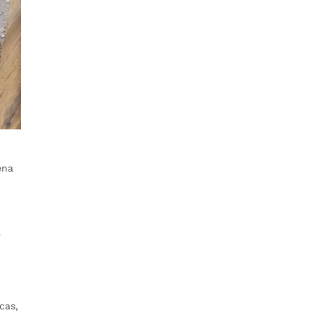
ena
e
n
cas,