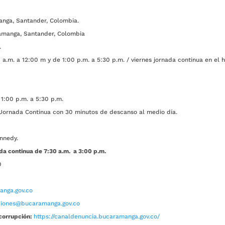
anga, Santander, Colombia.
amanga, Santander, Colombia
.
a.m. a 12:00 m y de 1:00 p.m. a 5:30 p.m. / viernes jornada continua en el h
1:00 p.m. a 5:30 p.m.
ada Continua con 30 minutos de descanso al medio día.
nnedy.
da continua de 7:30 a.m. a 3:00 p.m.
0
nga.gov.co
aciones@bucaramanga.gov.co
corrupción:
https://canaldenuncia.bucaramanga.gov.co/