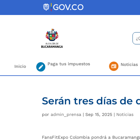
Skip
to
content
Bus
Se
for.
Paga tus impuestos
Noticias
Inicio
Serán tres días de
por
admin_prensa
|
Sep 15, 2025
|
Noticias
FansFitExpo Colombia pondrá a Bucaramanga 