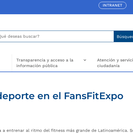
INTRANET
car:
arch
..
Transparencia y acceso a la
Atención y servici
información pública
ciudadanía
 deporte en el FansFitExpo
a entrenar al ritmo del fitness más grande de Latinoamérica. 