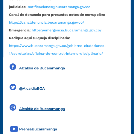
judiciales:
notificaciones@bucaramanga.gov.co
Canal de denuncia para presuntos actos de corrupción:
https://canaldenuncia.bucaramanga.gov.co/
Emergencia:
https://emergencia.bucaramanga.gov.co/
Radique aquí su queja disciplinaria:
https://www.bucaramanga.gov.co/gobierno-ciudadanos-
1/secretarias/oficina-de-control-interno-disciplinario/
Alcaldía de Bucaramanga
Funcionarios y contratistas
@AlcaldíaBGA
Alcaldía de Bucaramanga
PrensaBucaramanga