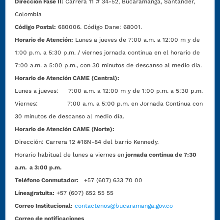
Dirección Fase II:
Carrera 11 # 34-52, Bucaramanga, Santander,
Colombia
Código Postal:
680006. Código Dane: 68001.
Horario de Atención:
Lunes a jueves de 7:00 a.m. a 12:00 m y de
1:00 p.m. a 5:30 p.m. / viernes jornada continua en el horario de
7:00 a.m. a 5:00 p.m., con 30 minutos de descanso al medio día.
Horario de Atención CAME (Central):
Lunes a jueves: 7:00 a.m. a 12:00 m y de 1:00 p.m. a 5:30 p.m.
Viernes: 7:00 a.m. a 5:00 p.m. en Jornada Continua con
30 minutos de descanso al medio día.
Horario de Atención CAME (Norte):
Dirección:
Carrera 12 #16N-84 del barrio Kennedy.
Horario habitual de lunes a viernes en
jornada continua de 7:30
a.m. a 3:00 p.m.
Teléfono Conmutador:
+57 (607) 633 70 00
Líneagratuita:
+57 (607) 652 55 55
Correo Institucional:
contactenos@bucaramanga.gov.co
Correo de notificaciones