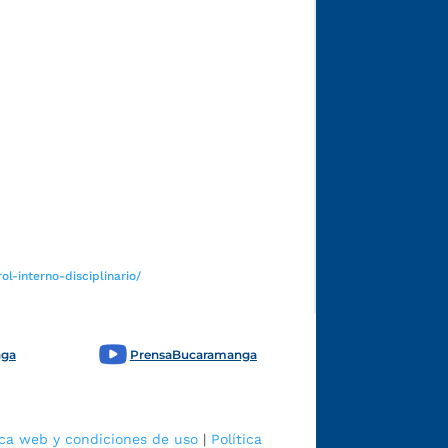
Funcionarios y contratistas
l-interno-disciplinario/
nga
PrensaBucaramanga
ica web y condiciones de uso
|
Política