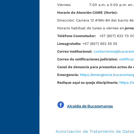
Viernes: 7:00 a.m. a 5:00 p.m. en Jorn
Horario de Atención CAME (Norte):
Dirección:
Carrera 12 #16N-84 del barrio Ke
Horario habitual de lunes a viernes en
jorna
Teléfono Conmutador:
+57 (607) 633 70 0
Líneagratuita:
+57 (607) 652 55 55
Correo Institucional:
contactenos@bucarama
Correo de notificaciones judiciales:
notific
Canal de denuncia para presuntos actos de 
Emergencia:
https://emergencia.bucaramang
Radique aquí su queja disciplinaria:
https://
Alcaldía de Bucaramanga
Autorización de Tratamiento de Datos