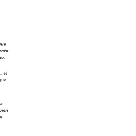
que
enta
io.
, el
 que
os
bién
ía