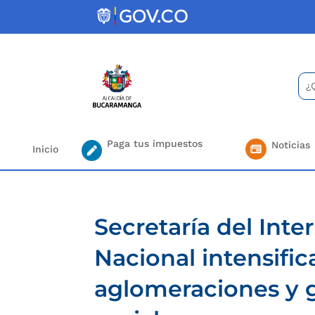
Skip
to
content
Bus
Se
for.
Paga tus impuestos
Noticias
Inicio
Secretaría del Inter
Nacional intensific
aglomeraciones y g