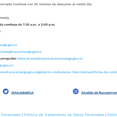
ada Continua con 30 minutos de descanso al medio día.
nnedy.
da continua de 7:30 a.m. a 3:00 p.m.
0
nga.gov.co
aciones@bucaramanga.gov.co
corrupción:
https://canaldenuncia.bucaramanga.gov.co/
a.gov.co/
www.bucaramanga.gov.co/gobierno-ciudadanos-1/secretarias/oficina-de-contro
@AlcaldíaBGA
Alcaldía de Bucarama
 Personales
|
Política de Tratamiento de Datos Personales
|
Polít