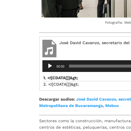
Fotografía: Me
José David Cavanzo, secretario del 
Reproductor
00:00
de
audio
1. <![CDATA[]]&gt;
2. <![CDATA[]]&gt;
Descargar audios:
José David Cavanzo, secreta
Metropolitana de Bucaramanga, Mebuc
Sectores como la construcción, manufactura, 
centros de estéticas, peluquerías, centros 