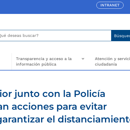
INTRANET
car:
arch
..
Transparencia y acceso a la
Atención y servici
información pública
ciudadanía
ior junto con la Policía
an acciones para evitar
arantizar el distanciamien