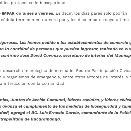
bidos protocolos de bioseguridad.
e IMPAR
de
lunes a viernes
. Es decir, los días pares solo podrán
la cédula terminen en número par y los días impares cuyo último
.
 rigurosos. Les hemos pedido a los establecimientos de comercio 
con la cantidad de personas que pueden ingresar, teniendo en cu
onfirmó José David Cavanzo, secretario de Interior del Municip
 desarrollo tecnológico denominado: Red de Participación Cívica
d y organismos de emergencia, entre otros actores de interés, y
la interacción con la comunidad.
mios, Juntas de Acción Comunal, líderes sociales, y líderes cívic
o avanza el cumplimiento de las medidas de bioseguridad y tam
s”, agregó el BG. Luis Ernesto García, comandante de la Polic
tropolitana de Bucaramanga.