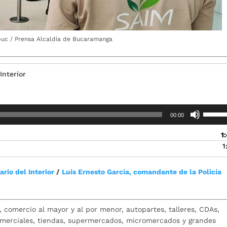
buc / Prensa Alcaldía de Bucaramanga
Interior
Utiliza
00:00
las
teclas
1
de
1
flecha
arriba/
rio del Interior
/
Luis Ernesto García, comandante de la Policía
para
aument
o
disminu
comercio al mayor y al por menor, autopartes, talleres, CDAs,
el
comerciales, tiendas, supermercados, micromercados y grandes
volume