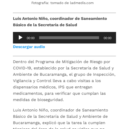
Fotografía: tomado de ladmedis.com
Luis Antonio Niño, coordinador de Saneamiento
Básico de la Secretaría de Salud
Reproductor
00:00
00:00
de
Descargar audio
audio
Dentro del Programa de Mitigación de Riesgo por
COVID-19, establecido por la Secretaría de Salud y
Ambiente de Bucaramanga, el grupo de Inspección,
Vigilancia y Control lleva a cabo visitas a los
dispensarios médicos, IPS que entregan
medicamentos, para verificar que cumplan las
medidas de bioseguridad.
Luis Antonio Niño, coordinador de Saneamiento
Básico de la Secretaría de Salud y Ambiente de
Bucaramanga, explicó que la tarea la cumplen
técnicos del área de la salud es vigilar que no