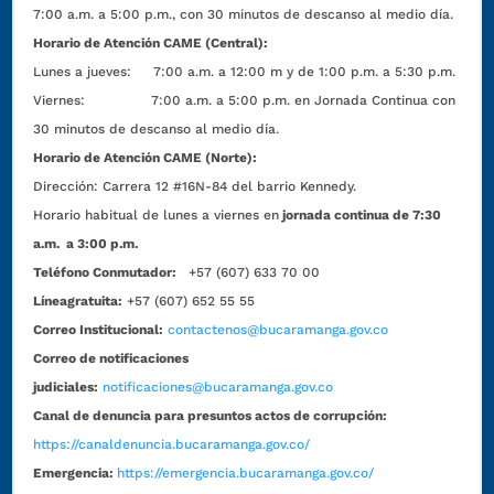
7:00 a.m. a 5:00 p.m., con 30 minutos de descanso al medio día.
Horario de Atención CAME (Central):
Lunes a jueves: 7:00 a.m. a 12:00 m y de 1:00 p.m. a 5:30 p.m.
Viernes: 7:00 a.m. a 5:00 p.m. en Jornada Continua con
30 minutos de descanso al medio día.
Horario de Atención CAME (Norte):
Dirección:
Carrera 12 #16N-84 del barrio Kennedy.
Horario habitual de lunes a viernes en
jornada continua de 7:30
a.m. a 3:00 p.m.
Teléfono Conmutador:
+57 (607) 633 70 00
Líneagratuita:
+57 (607) 652 55 55
Correo Institucional:
contactenos@bucaramanga.gov.co
Correo de notificaciones
judiciales:
notificaciones@bucaramanga.gov.co
Canal de denuncia para presuntos actos de corrupción:
https://canaldenuncia.bucaramanga.gov.co/
Emergencia:
https://emergencia.bucaramanga.gov.co/