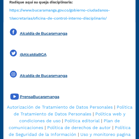
Radique aquí su queja disciplinaria:
https://www.bucaramanga.gov.co/gobierno-ciudadanos-
1/secretarias/oficina-de-control-interno-disciplinario/
Alcaldía de Bucaramanga
Funcionarios y contratistas
@AlcaldíaBGA
Alcaldía de Bucaramanga
PrensaBucaramanga
Autorización de Tratamiento de Datos Personales
|
Política
de Tratamiento de Datos Personales
|
Política web y
condiciones de uso
|
Política editorial
|
Plan de
comunicaciones
|
Política de derechos de autor
|
Política
de Seguridad de la Información
|
Uso y monitoreo pagina