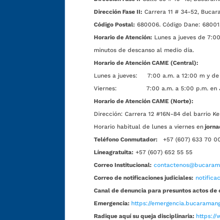
Dirección Fase II:
Carrera 11 # 34-52, Bucar
Código Postal:
680006. Código Dane: 68001
Horario de Atención:
Lunes a jueves de 7:00 
minutos de descanso al medio día.
Horario de Atención CAME (Central):
Lunes a jueves: 7:00 a.m. a 12:00 m y de 
Viernes: 7:00 a.m. a 5:00 p.m. en Jorn
Horario de Atención CAME (Norte):
Dirección:
Carrera 12 #16N-84 del barrio Ke
Horario habitual de lunes a viernes en
jorna
Teléfono Conmutador:
+57 (607) 633 70 0
Líneagratuita:
+57 (607) 652 55 55
Correo Institucional:
contactenos@bucarama
Correo de notificaciones judiciales:
notific
Canal de denuncia para presuntos actos de 
Emergencia:
https://emergencia.bucaramang
Radique aquí su queja disciplinaria:
https://