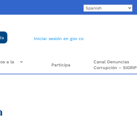
Iniciar sesión en gov co
os a la
Canal Denuncias
Participa
Corrupción – SIGRIP
a