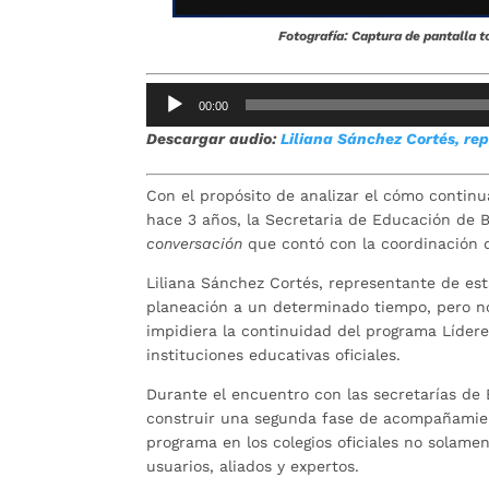
Fotografía: Captura de pantalla 
Reproductor
00:00
de
Descargar audio:
Liliana Sánchez Cortés, re
audio
Con el propósito de analizar el cómo contin
hace 3 años, la Secretaria de Educación de 
conversación
que contó con la coordinación 
Liliana Sánchez Cortés, representante de est
planeación a un determinado tiempo, pero n
impidiera la continuidad del programa Líder
instituciones educativas oficiales.
Durante el encuentro con las secretarías de 
construir una segunda fase de acompañamient
programa en los colegios oficiales no solame
usuarios, aliados y expertos.