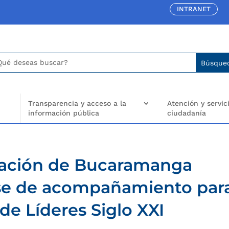
INTRANET
car:
arch
..
Transparencia y acceso a la
Atención y servici
información pública
ciudadanía
cación de Bucaramanga
se de acompañamiento par
e Líderes Siglo XXI