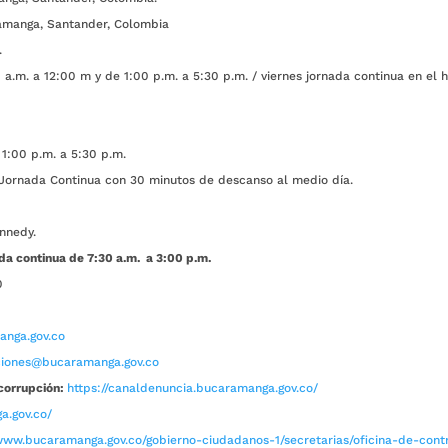
amanga, Santander, Colombia
.
a.m. a 12:00 m y de 1:00 p.m. a 5:30 p.m. / viernes jornada continua en el h
1:00 p.m. a 5:30 p.m.
ada Continua con 30 minutos de descanso al medio día.
nnedy.
da continua de 7:30 a.m. a 3:00 p.m.
0
nga.gov.co
aciones@bucaramanga.gov.co
corrupción:
https://canaldenuncia.bucaramanga.gov.co/
a.gov.co/
www.bucaramanga.gov.co/gobierno-ciudadanos-1/secretarias/oficina-de-contro