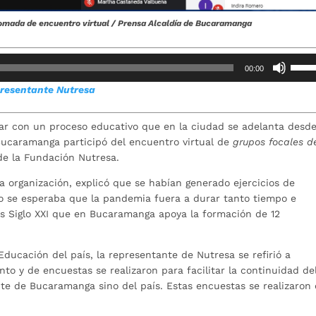
tomada de encuentro virtual / Prensa Alcaldía de Bucaramanga
Utiliz
00:00
las
presentante Nutresa
teclas
de
flech
uar con un proceso educativo que en la ciudad se adelanta desd
arrib
Bucaramanga participó del encuentro virtual de
grupos focales
d
para
de la Fundación Nutresa.
aume
a organización, explicó que se habían generado ejercicios de
o
o se esperaba que la pandemia fuera a durar tanto tiempo e
dismi
es Siglo XXI que en Bucaramanga apoya la formación de 12
el
volum
Educación del país, la representante de Nutresa se refirió a
o y de encuestas se realizaron para facilitar la continuidad de
nte de Bucaramanga sino del país. Estas encuestas se realizaron