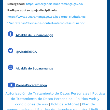
Emergencia:
https://emergencia.bucaramanga.gov.co/
Radique aquí su queja disciplinaria:
https://www.bucaramanga.gov.co/gobierno-ciudadanos-
1/secretarias/oficina-de-control-interno-disciplinario/
Alcaldía de Bucaramanga
Funcionarios y contratistas
@AlcaldíaBGA
Alcaldía de Bucaramanga
PrensaBucaramanga
Autorización de Tratamiento de Datos Personales
|
Política
de Tratamiento de Datos Personales
|
Política web y
condiciones de uso
|
Política editorial
|
Plan de
comunicaciones
|
Política de derechos de autor
|
Política