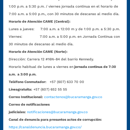
1:00 p.m. a 5:30 p.m. / viernes jornada continua en el horario de
7:00 a.m. a 5:00 p.m., con 30 minutos de descanso al medio día.
Horario de Atención CAME (Central):
Lunes a jueves: 7:00 a.m. a 12:00 m y de 1:00 p.m. a 5:30 p.m.
Viernes: 7:00 a.m. a 5:00 p.m. en Jornada Continua con
30 minutos de descanso al medio día.
Horario de Atención CAME (Norte):
Dirección:
Carrera 12 #16N-84 del barrio Kennedy.
Horario habitual de lunes a viernes en
jornada continua de 7:30
a.m. a 3:00 p.m.
Teléfono Conmutador:
+57 (607) 633 70 00
Líneagratuita:
+57 (607) 652 55 55
Correo Institucional:
contactenos@bucaramanga.gov.co
Correo de notificaciones
judiciales:
notificaciones@bucaramanga.gov.co
Canal de denuncia para presuntos actos de corrupción:
https://canaldenuncia.bucaramanga.gov.co/