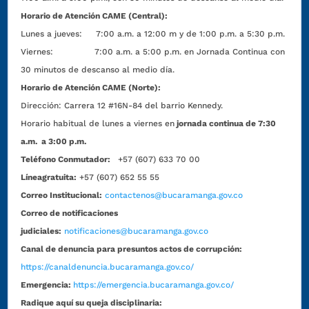
Horario de Atención CAME (Central):
Lunes a jueves: 7:00 a.m. a 12:00 m y de 1:00 p.m. a 5:30 p.m.
Viernes: 7:00 a.m. a 5:00 p.m. en Jornada Continua con
30 minutos de descanso al medio día.
Horario de Atención CAME (Norte):
Dirección:
Carrera 12 #16N-84 del barrio Kennedy.
Horario habitual de lunes a viernes en
jornada continua de 7:30
a.m. a 3:00 p.m.
Teléfono Conmutador:
+57 (607) 633 70 00
Líneagratuita:
+57 (607) 652 55 55
Correo Institucional:
contactenos@bucaramanga.gov.co
Correo de notificaciones
judiciales:
notificaciones@bucaramanga.gov.co
Canal de denuncia para presuntos actos de corrupción:
https://canaldenuncia.bucaramanga.gov.co/
Emergencia:
https://emergencia.bucaramanga.gov.co/
Radique aquí su queja disciplinaria: