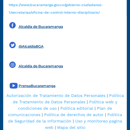
https://www.bucaramanga.gov.co/gobierno-ciudadanos-
1/secretarias/oficina-de-control-interno-disciplinario/
Alcaldía de Bucaramanga
Funcionarios y contratistas
@AlcaldíaBGA
Alcaldía de Bucaramanga
PrensaBucaramanga
Autorización de Tratamiento de Datos Personales
|
Política
de Tratamiento de Datos Personales
|
Política web y
condiciones de uso
|
Política editorial
|
Plan de
comunicaciones
|
Política de derechos de autor
|
Política
de Seguridad de la Información
|
Uso y monitoreo pagina
web
|
Mapa del sitio