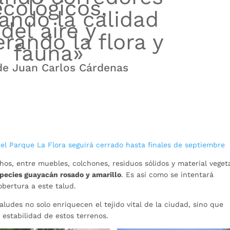
ecológicos,
ando la calidad
del aire y
rando la flora y
fauna»
de Juan Carlos Cárdenas
, el Parque La Flora seguirá cerrado hasta finales de septiembre
hos, entre muebles, colchones, residuos sólidos y material vegeta
species guayacán rosado y amarillo
. Es así como se intentará
obertura a este talud.
aludes no solo enriquecen el tejido vital de la ciudad, sino que
estabilidad de estos terrenos.