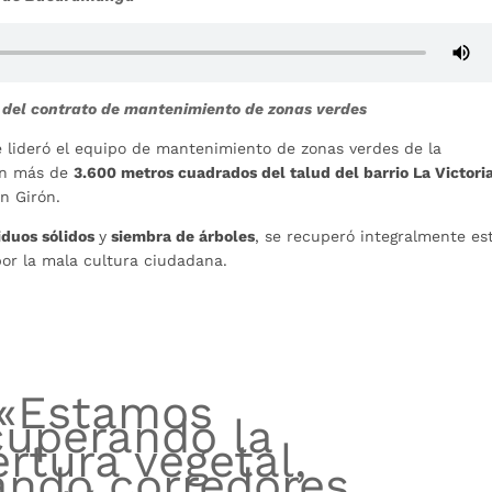
 del contrato de mantenimiento de zonas verdes
 lideró el equipo de mantenimiento de zonas verdes de la
ron más de
3.600 metros cuadrados del talud del barrio La Victori
n Girón.
iduos sólidos
y
siembra de árboles
, se recuperó integralmente es
r la mala cultura ciudadana.
«Estamos
cuperando la
rtura vegetal,
ando corredores