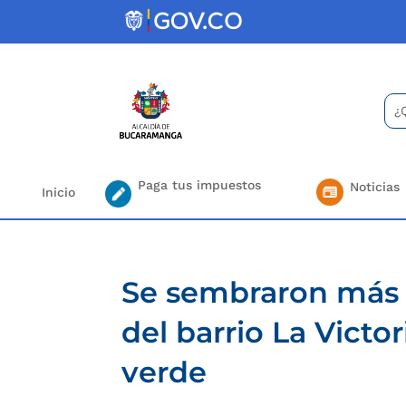
Skip
to
content
Bus
Se
for.
Paga tus impuestos
Noticias
Inicio
Se sembraron más d
del barrio La Victo
verde