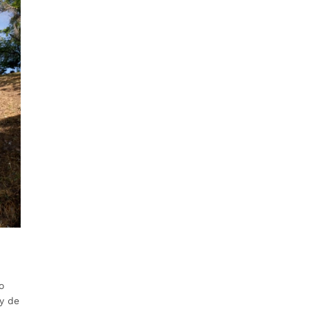
o
 y de