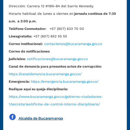
Dirección:
Carrera 12 #16N-84 del barrio Kennedy.
Horario habitual de lunes a viernes en
jornada continua de 7:30
a.m. a 3:00 p.m.
Teléfono Conmutador:
+57 (607) 633 70 00
Líneagratuita:
+57 (607) 652 55 55
Correo Institucional:
contactenos@bucaramanga.gov.co
Correo de notificaciones
judiciales:
notificaciones@bucaramanga.gov.co
Canal de denuncia para presuntos actos de corrupción:
https://canaldenuncia.bucaramanga.gov.co/
Emergencia:
https://emergencia.bucaramanga.gov.co/
Radique aquí su queja disciplinaria:
https://www.bucaramanga.gov.co/gobierno-ciudadanos-
1/secretarias/oficina-de-control-interno-disciplinario/
Alcaldía de Bucaramanga
Funcionarios y contratistas