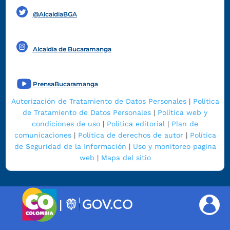
@AlcaldíaBGA
Alcaldía de Bucaramanga
PrensaBucaramanga
Autorización de Tratamiento de Datos Personales
|
Política
de Tratamiento de Datos Personales
|
Política web y
condiciones de uso
|
Política editorial
|
Plan de
comunicaciones
|
Política de derechos de autor
|
Política
de Seguridad de la Información
|
Uso y monitoreo pagina
web
|
Mapa del sitio
|