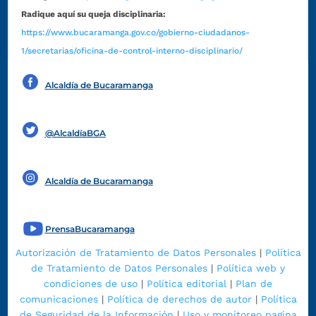
Radique aquí su queja disciplinaria:
https://www.bucaramanga.gov.co/gobierno-ciudadanos-
1/secretarias/oficina-de-control-interno-disciplinario/
Alcaldía de Bucaramanga
Funcionarios y contratistas
@AlcaldíaBGA
Alcaldía de Bucaramanga
PrensaBucaramanga
Autorización de Tratamiento de Datos Personales
|
Política
de Tratamiento de Datos Personales
|
Política web y
condiciones de uso
|
Política editorial
|
Plan de
comunicaciones
|
Política de derechos de autor
|
Política
de Seguridad de la Información
|
Uso y monitoreo pagina