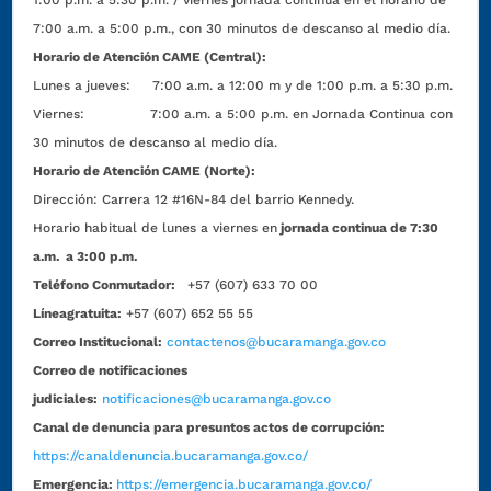
1:00 p.m. a 5:30 p.m. / viernes jornada continua en el horario de
7:00 a.m. a 5:00 p.m., con 30 minutos de descanso al medio día.
Horario de Atención CAME (Central):
Lunes a jueves: 7:00 a.m. a 12:00 m y de 1:00 p.m. a 5:30 p.m.
Viernes: 7:00 a.m. a 5:00 p.m. en Jornada Continua con
30 minutos de descanso al medio día.
Horario de Atención CAME (Norte):
Dirección:
Carrera 12 #16N-84 del barrio Kennedy.
Horario habitual de lunes a viernes en
jornada continua de 7:30
a.m. a 3:00 p.m.
Teléfono Conmutador:
+57 (607) 633 70 00
Líneagratuita:
+57 (607) 652 55 55
Correo Institucional:
contactenos@bucaramanga.gov.co
Correo de notificaciones
judiciales:
notificaciones@bucaramanga.gov.co
Canal de denuncia para presuntos actos de corrupción:
https://canaldenuncia.bucaramanga.gov.co/
Emergencia:
https://emergencia.bucaramanga.gov.co/