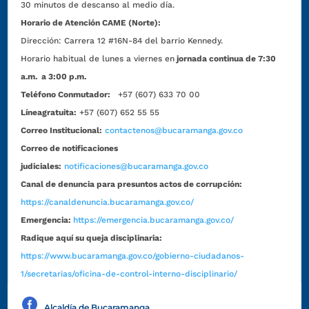
30 minutos de descanso al medio día.
Horario de Atención CAME (Norte):
Dirección:
Carrera 12 #16N-84 del barrio Kennedy.
Horario habitual de lunes a viernes en
jornada continua de 7:30
a.m. a 3:00 p.m.
Teléfono Conmutador:
+57 (607) 633 70 00
Líneagratuita:
+57 (607) 652 55 55
Correo Institucional:
contactenos@bucaramanga.gov.co
Correo de notificaciones
judiciales:
notificaciones@bucaramanga.gov.co
Canal de denuncia para presuntos actos de corrupción:
https://canaldenuncia.bucaramanga.gov.co/
Emergencia:
https://emergencia.bucaramanga.gov.co/
Radique aquí su queja disciplinaria:
https://www.bucaramanga.gov.co/gobierno-ciudadanos-
1/secretarias/oficina-de-control-interno-disciplinario/
Alcaldía de Bucaramanga