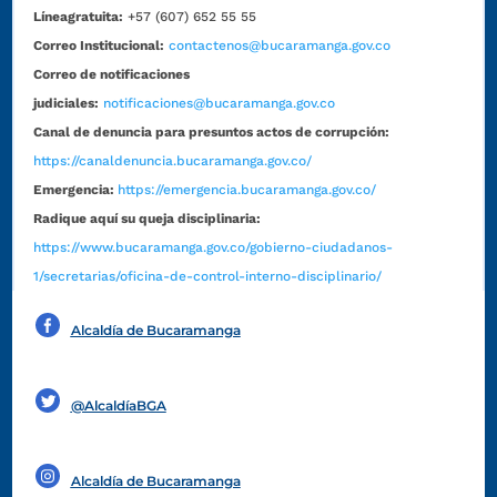
Líneagratuita:
+57 (607) 652 55 55
Correo Institucional:
contactenos@bucaramanga.gov.co
Correo de notificaciones
judiciales:
notificaciones@bucaramanga.gov.co
Canal de denuncia para presuntos actos de corrupción:
https://canaldenuncia.bucaramanga.gov.co/
Emergencia:
https://emergencia.bucaramanga.gov.co/
Radique aquí su queja disciplinaria:
https://www.bucaramanga.gov.co/gobierno-ciudadanos-
1/secretarias/oficina-de-control-interno-disciplinario/
Alcaldía de Bucaramanga
Funcionarios y contratistas
@AlcaldíaBGA
Alcaldía de Bucaramanga