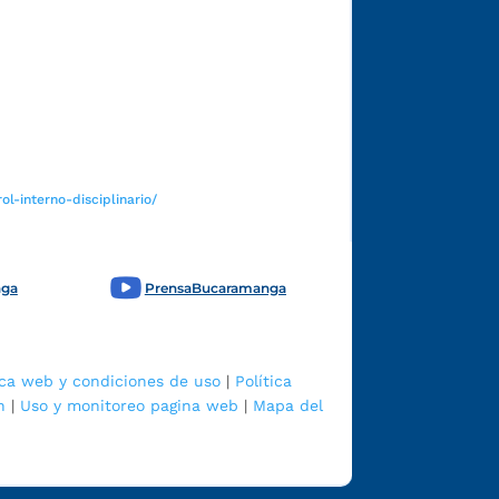
Funcionarios y contratistas
l-interno-disciplinario/
nga
PrensaBucaramanga
ica web y condiciones de uso
|
Política
n
|
Uso y monitoreo pagina web
|
Mapa del