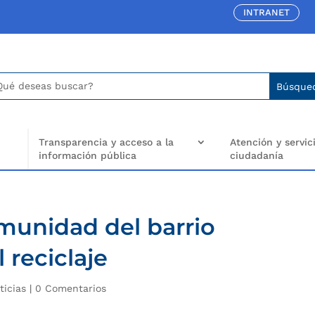
INTRANET
car:
arch
..
Transparencia y acceso a la
Atención y servici
información pública
ciudadanía
omunidad del barrio
 reciclaje
ticias
|
0 Comentarios