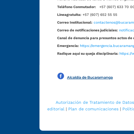
Teléfono Conmutador:
+57 (607) 633 70 0
Líneagratuita:
+57 (607) 652 55 55
Correo Institucional:
contactenos@bucarama
Correo de notificaciones judiciales:
notific
Canal de denuncia para presuntos actos de 
Emergencia:
https://emergencia.bucaramang
Radique aquí su queja disciplinaria:
https://
Alcaldía de Bucaramanga
Autorización de Tratamiento de Datos
editorial
|
Plan de comunicaciones
|
Polít