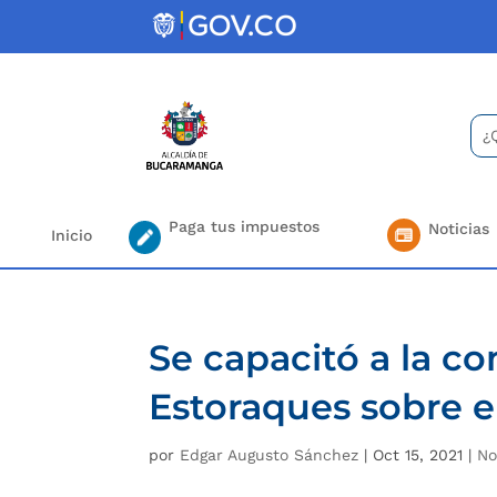
Skip
to
content
Bus
Se
for.
Paga tus impuestos
Noticias
Inicio
Se capacitó a la c
Estoraques sobre el
por
Edgar Augusto Sánchez
|
Oct 15, 2021
|
No