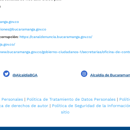
0
nga.gov.co
aciones@bucaramanga.gov.co
corrupción:
https://canaldenuncia.bucaramanga.gov.co/
a.gov.co/
www.bucaramanga.gov.co/gobierno-ciudadanos-1/secretarias/oficina-de-contro
@AlcaldíaBGA
Alcaldía de Bucarama
 Personales
|
Política de Tratamiento de Datos Personales
|
Polít
ica de derechos de autor
|
Política de Seguridad de la Informació
sitio