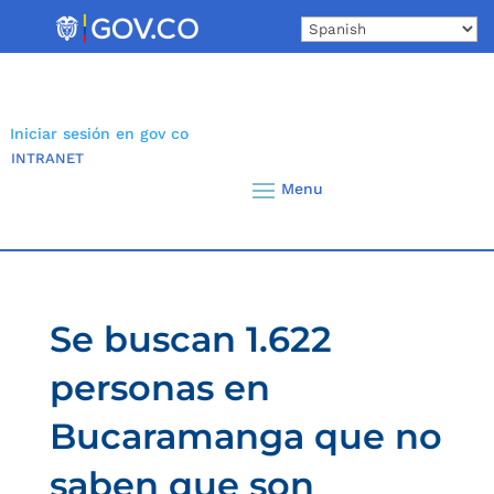
Skip
to
content
Iniciar sesión en gov co
INTRANET
Se buscan 1.622
personas en
Bucaramanga que no
saben que son