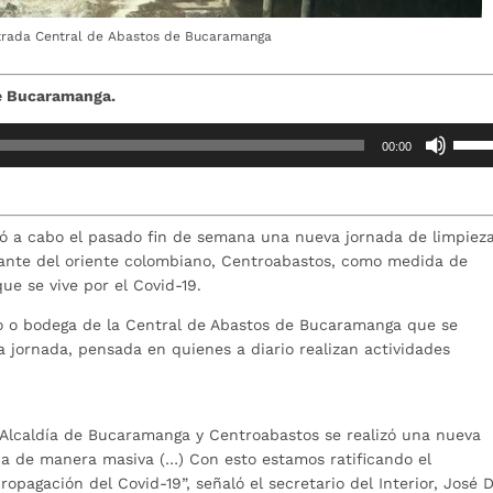
strada Central de Abastos de Bucaramanga
de Bucaramanga.
Utiliz
00:00
las
teclas
de
flech
levó a cabo el pasado fin de semana una nueva jornada de limpiez
arrib
tante del oriente colombiano, Centroabastos, como medida de
para
ue se vive por el Covid-19.
aume
ano o bodega de la Central de Abastos de Bucaramanga que se
o
 jornada, pensada en quienes a diario realizan actividades
dismi
el
volum
Alcaldía de Bucaramanga y Centroabastos se realizó una nueva
da de manera masiva (…) Con esto estamos ratificando el
pagación del Covid-19”, señaló el secretario del Interior, José 