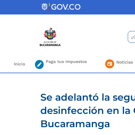
Skip
to
content
Bus
Se
for.
Paga tus impuestos
Noticias
Inicio
Se adelantó la seg
desinfección en la
Bucaramanga