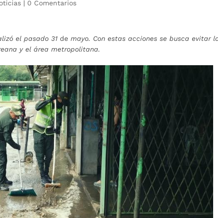
oticias
|
0 Comentarios
lizó el pasado 31
de
mayo. Con estas acciones se busca evitar l
reana y el área metropolitana.