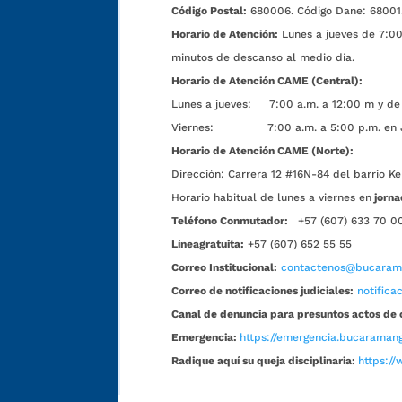
Código Postal:
680006. Código Dane: 68001
Horario de Atención:
Lunes a jueves de 7:00 
minutos de descanso al medio día.
Horario de Atención CAME (Central):
Lunes a jueves: 7:00 a.m. a 12:00 m y de 
Viernes: 7:00 a.m. a 5:00 p.m. en Jorn
Horario de Atención CAME (Norte):
Dirección:
Carrera 12 #16N-84 del barrio Ke
Horario habitual de lunes a viernes en
jorna
Teléfono Conmutador:
+57 (607) 633 70 0
Líneagratuita:
+57 (607) 652 55 55
Correo Institucional:
contactenos@bucarama
Correo de notificaciones judiciales:
notific
Canal de denuncia para presuntos actos de 
Emergencia:
https://emergencia.bucaramang
Radique aquí su queja disciplinaria:
https://