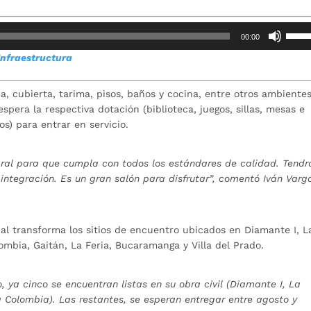
Utiliz
00:00
las
Infraestructura
teclas
de
flech
 cubierta, tarima, pisos, baños y cocina, entre otros ambientes
arrib
espera la respectiva dotación (biblioteca, juegos, sillas, mesas e
para
s) para entrar en servicio.
aume
o
gral para que cumpla con todos los estándares de calidad. Tendr
dismi
integración. Es un gran salón para disfrutar”, comentó Iván Varg
el
volum
al transforma los sitios de encuentro ubicados en Diamante I, L
ombia, Gaitán, La Feria, Bucaramanga y Villa del Prado.
, ya cinco se encuentran listas en su obra civil (Diamante I, La
 Colombia). Las restantes, se esperan entregar entre agosto y