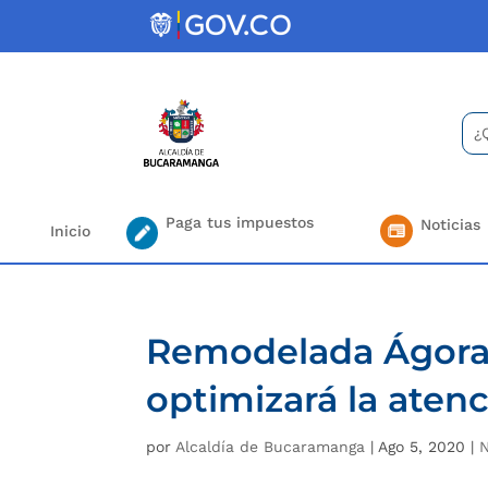
Skip
to
content
Bus
Se
for.
Paga tus impuestos
Noticias
Inicio
Remodelada Ágora 
optimizará la aten
por
Alcaldía de Bucaramanga
|
Ago 5, 2020
|
N