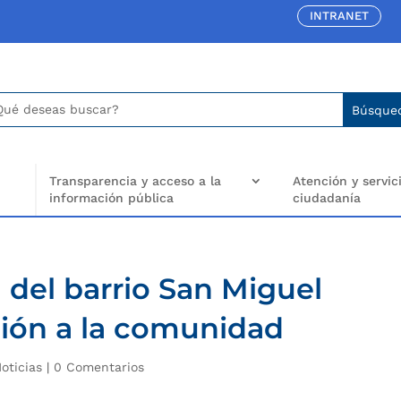
INTRANET
car:
arch
..
Transparencia y acceso a la
Atención y servici
información pública
ciudadanía
del barrio San Miguel
ción a la comunidad
oticias
|
0 Comentarios