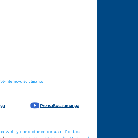
Funcionarios y contratistas
l-interno-disciplinario/
nga
PrensaBucaramanga
ica web y condiciones de uso
|
Política