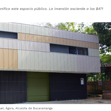
ifica este espacio público. La inversión asciende a los $471
uel, Ágora, Alcaldía de Bucaramanga