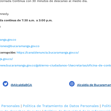
ada Continua con 30 minutos de descanso al medio día.
nnedy.
da continua de 7:30 a.m. a 3:00 p.m.
0
nga.gov.co
aciones@bucaramanga.gov.co
corrupción:
https://canaldenuncia.bucaramanga.gov.co/
a.gov.co/
www.bucaramanga.gov.co/gobierno-ciudadanos-1/secretarias/oficina-de-contro
@AlcaldíaBGA
Alcaldía de Bucarama
 Personales
|
Política de Tratamiento de Datos Personales
|
Polít