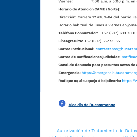
Viernes: 7:00 a.m. a 5:00 p.m. en Jorn
Horario de Atención CAME (Norte):
Dirección:
Carrera 12 #16N-84 del barrio Ke
Horario habitual de lunes a viernes en
jorna
Teléfono Conmutador:
+57 (607) 633 70 0
Líneagratuita:
+57 (607) 652 55 55
Correo Institucional:
contactenos@bucarama
Correo de notificaciones judiciales:
notific
Canal de denuncia para presuntos actos de 
Emergencia:
https://emergencia.bucaramang
Radique aquí su queja disciplinaria:
https://
Alcaldía de Bucaramanga
Autorización de Tratamiento de Datos