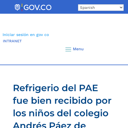
Skip
to
content
Iniciar sesión en gov co
INTRANET
Refrigerio del PAE
fue bien recibido por
los niños del colegio
Andrés Páez de