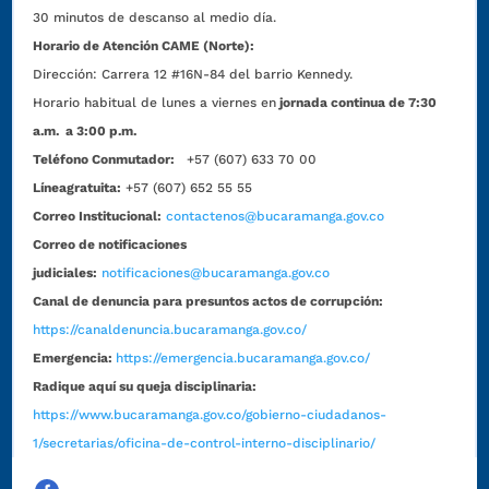
30 minutos de descanso al medio día.
Horario de Atención CAME (Norte):
Dirección:
Carrera 12 #16N-84 del barrio Kennedy.
Horario habitual de lunes a viernes en
jornada continua de 7:30
a.m. a 3:00 p.m.
Teléfono Conmutador:
+57 (607) 633 70 00
Líneagratuita:
+57 (607) 652 55 55
Correo Institucional:
contactenos@bucaramanga.gov.co
Correo de notificaciones
judiciales:
notificaciones@bucaramanga.gov.co
Canal de denuncia para presuntos actos de corrupción:
https://canaldenuncia.bucaramanga.gov.co/
Emergencia:
https://emergencia.bucaramanga.gov.co/
Radique aquí su queja disciplinaria:
https://www.bucaramanga.gov.co/gobierno-ciudadanos-
1/secretarias/oficina-de-control-interno-disciplinario/