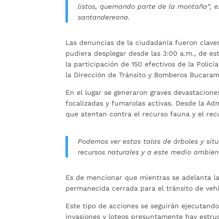
listos, quemando parte de la montaña”, ex
santandereana.
Las denuncias de la ciudadanía fueron claves
pudiera desplegar desde las 3:00 a.m., de e
la participación de 150 efectivos de la Polic
la Dirección de Tránsito y Bomberos Bucara
En el lugar se generaron graves devastacion
focalizadas y fumarolas activas. Desde la Ad
que atentan contra el recurso fauna y el recu
Podemos ver estas talas de árboles y sit
recursos naturales y a este medio ambien
Es de mencionar que mientras se adelanta la
permanecida cerrada para el tránsito de veh
Este tipo de acciones se seguirán ejecutando
invasiones y loteos presuntamente hay estru