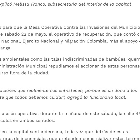
plicó Melissa Franco, subsecretaria del Interior de la capital
 para que la Mesa Operativa Contra las Invasiones del Municipi
ste sábado 22 de mayo, el operativo de recuperación, que contó 
ía Nacional, Ejército Nacional y Migración Colombia, más el apoyo
manga.
es ambientales como las talas indiscriminadas de bambúes, que
ministración Municipal repudiamos el accionar de estas personas
rso flora de la ciudad.
uaciones que realmente nos entristecen, porque es un daño a los
te que todos debemos cuidar”, agregó la funcionaria local.
 acción operativa, durante la mañana de este sábado, la calle 4
ículos en ambos sentidos.
 en la capital santandereana, toda vez que detrás de estas
cturas delincuenciales que pretenden comercializar estos terren