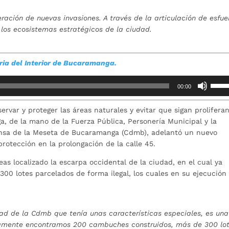
ación de nuevas invasiones. A través de la articulación de esfue
los ecosistemas estratégicos de la ciudad.
ria del Interior de Bucaramanga.
Utiliz
00:00
las
teclas
rvar y proteger las áreas naturales y evitar que sigan prolifera
de
a, de la mano de la Fuerza Pública, Personería Municipal y la
flech
nsa de la Meseta de Bucaramanga (Cdmb), adelantó un nuevo
arrib
rotección en la prolongación de la calle 45.
para
aume
as localizado la escarpa occidental de la ciudad, en el cual ya
o
00 lotes parcelados de forma ilegal, los cuales en su ejecución
dismi
el
volum
ad de la Cdmb que tenía unas características especiales, es una
samente encontramos 200 cambuches construidos, más de 300 lo