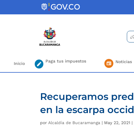
Skip
to
content
Bus
Se
for.
Paga tus impuestos
Noticias
Inicio
Recuperamos predi
en la escarpa occ
por
Alcaldía de Bucaramanga
|
May 22, 2021