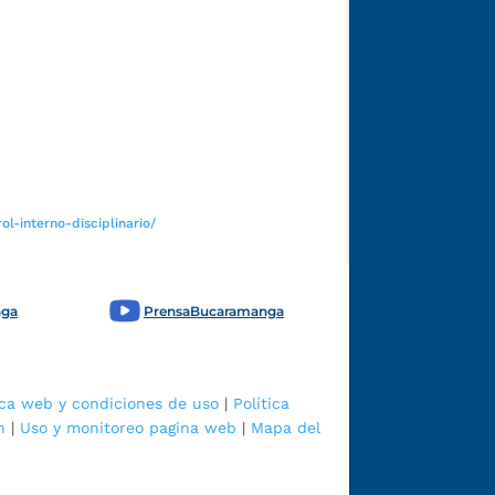
Funcionarios y contratistas
l-interno-disciplinario/
nga
PrensaBucaramanga
ica web y condiciones de uso
|
Política
n
|
Uso y monitoreo pagina web
|
Mapa del