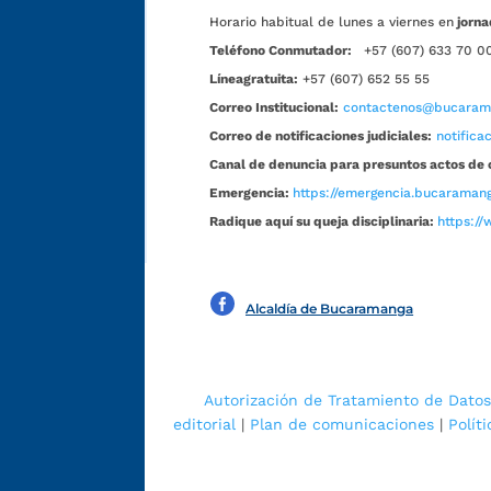
Horario habitual de lunes a viernes en
jorna
Teléfono Conmutador:
+57 (607) 633 70 0
Líneagratuita:
+57 (607) 652 55 55
Correo Institucional:
contactenos@bucarama
Correo de notificaciones judiciales:
notific
Canal de denuncia para presuntos actos de 
Emergencia:
https://emergencia.bucaramang
Radique aquí su queja disciplinaria:
https://
Alcaldía de Bucaramanga
Autorización de Tratamiento de Datos
editorial
|
Plan de comunicaciones
|
Polít