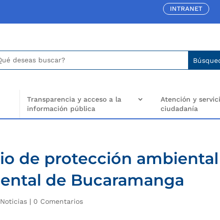
INTRANET
car:
arch
..
Transparencia y acceso a la
Atención y servici
información pública
ciudadanía
o de protección ambiental
idental de Bucaramanga
|
Noticias
|
0 Comentarios