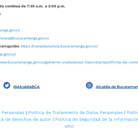
da continua de 7:30 a.m. a 3:00 p.m.
0
nga.gov.co
aciones@bucaramanga.gov.co
corrupción:
https://canaldenuncia.bucaramanga.gov.co/
a.gov.co/
www.bucaramanga.gov.co/gobierno-ciudadanos-1/secretarias/oficina-de-contro
@AlcaldíaBGA
Alcaldía de Bucarama
 Personales
|
Política de Tratamiento de Datos Personales
|
Polít
ica de derechos de autor
|
Política de Seguridad de la Informació
sitio