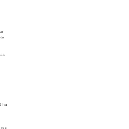
o
con
 de
mas
5 ha
os a