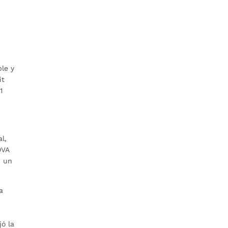
le y
it
1
l,
OVA
n un
a
jó la