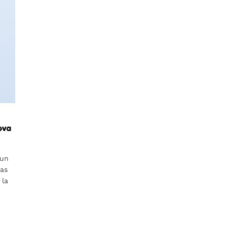
 un
tas
 la