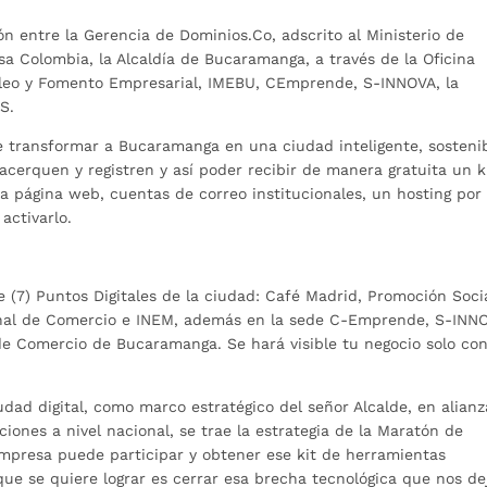
ción entre la Gerencia de Dominios.Co, adscrito al Ministerio de
a Colombia, la Alcaldía de Bucaramanga, a través de la Oficina
pleo y Fomento Empresarial, IMEBU, CEmprende, S-INNOVA, la
S.
e transformar a Bucaramanga en una ciudad inteligente, sostenib
acerquen y registren y así poder recibir de manera gratuita un k
a página web, cuentas de correo institucionales, un hosting por 
 activarlo.
e (7) Puntos Digitales de la ciudad: Café Madrid, Promoción Socia
ional de Comercio e INEM, además en la sede C-Emprende, S-INN
de Comercio de Bucaramanga. Se hará visible tu negocio solo co
dad digital, como marco estratégico del señor Alcalde, en alianz
iones a nivel nacional, se trae la estrategia de la Maratón de
mpresa puede participar y obtener ese kit de herramientas
ue se quiere lograr es cerrar esa brecha tecnológica que nos de