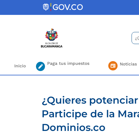
Skip
to
content
Bus
Se
for.
Paga tus impuestos
Noticias
Inicio
¿Quieres potenciar 
Participe de la Ma
Dominios.co