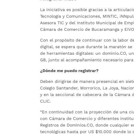
La iniciativa es posible gracias a la articula
Tecnología y Comunicaciones, MINTIC, iNNpuls
Asesora TIC y del Instituto Municipal de Em
Cámara de Comercio de Bucaramanga y EIVO
Con el propósito de continuar con la labor d
digital, se espera que durante la maratón se 
de herramientas digitales: un dominio.CO, un
GB, junto al acompañamiento necesario para
¿Dónde me puedo registrar?
Deben dirigirse de manera presencial en siet
Colegio Santander, Morrorico, La Joya, Nac
y en la seccional de cabecera de la Cámara 
CLIC.
“En continuidad con la proyección de una ciu
con Cámara de Comercio y diferentes instituc
Registros de Dominios.CO, donde cualquier e
tecnológicas hasta por US $10.000 donde lo q