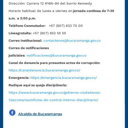
Dirección:
Carrera 12 #16N-84 del barrio Kennedy.
Horario habitual de lunes a viernes en
jornada continua de 7:30
a.m. a 3:00 p.m.
Teléfono Conmutador:
+57 (607) 633 70 00
Líneagratuita:
+57 (607) 652 55 55
Correo Institucional:
contactenos@bucaramanga.gov.co
Correo de notificaciones
judiciales:
notificaciones@bucaramanga.gov.co
Canal de denuncia para presuntos actos de corrupción:
https://canaldenuncia.bucaramanga.gov.co/
Emergencia:
https://emergencia.bucaramanga.gov.co/
Radique aquí su queja disciplinaria:
https://www.bucaramanga.gov.co/gobierno-ciudadanos-
1/secretarias/oficina-de-control-interno-disciplinario/
Alcaldía de Bucaramanga
Funcionarios y contratistas