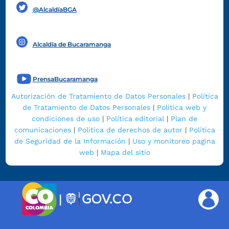
@AlcaldíaBGA
Alcaldía de Bucaramanga
PrensaBucaramanga
Autorización de Tratamiento de Datos Personales
|
Política
de Tratamiento de Datos Personales
|
Política web y
condiciones de uso
|
Política editorial
|
Plan de
comunicaciones
|
Política de derechos de autor
|
Política
de Seguridad de la Información
|
Uso y monitoreo pagina
web
|
Mapa del sitio
|