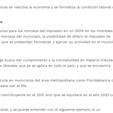
tras se reactiva la economía y se formaliza la condición laboral
to
utos para los morosos del impuesto en un 100% en los intereses 
morosos del municipio, la posibilidad de diferir el impuesto de
s que se pretendan formalizar y ejercer su actividad en el munici
a busca dar cumplimiento a la normatividad en materia tributa
 liberales que ya se aplica en todo el país, y que se encuentra
jecuta en municipios del área metropolitana como Floridablanca 
uesta con el 5%.
l contribuyente en el 2021 sino que se liquidará en el año 2022 
ional, y se puede entender con el siguiente ejemplo: si un