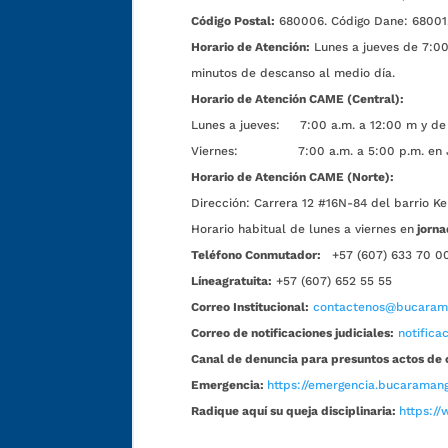
Código Postal:
680006. Código Dane: 68001
Horario de Atención:
Lunes a jueves de 7:00 
minutos de descanso al medio día.
Horario de Atención CAME (Central):
Lunes a jueves: 7:00 a.m. a 12:00 m y de 
Viernes: 7:00 a.m. a 5:00 p.m. en Jorn
Horario de Atención CAME (Norte):
Dirección:
Carrera 12 #16N-84 del barrio Ke
Horario habitual de lunes a viernes en
jorna
Teléfono Conmutador:
+57 (607) 633 70 0
Líneagratuita:
+57 (607) 652 55 55
Correo Institucional:
contactenos@bucarama
Correo de notificaciones judiciales:
notific
Canal de denuncia para presuntos actos de 
Emergencia:
https://emergencia.bucaramang
Radique aquí su queja disciplinaria:
https://