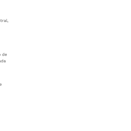
tral,
o de
ada
e