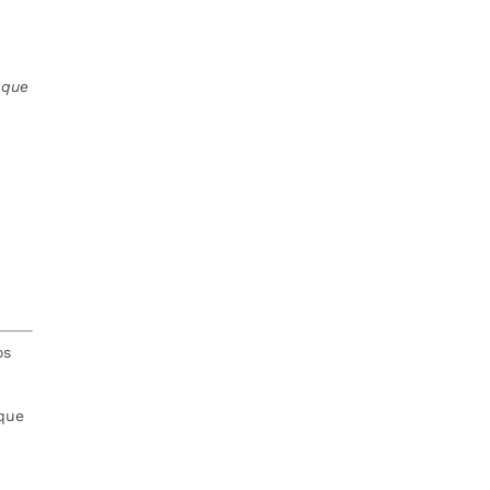
 que
os
 que