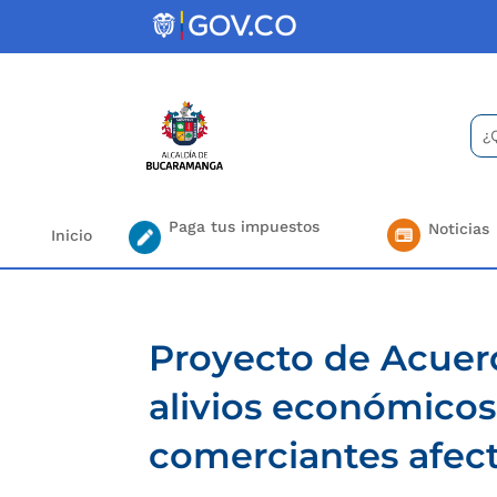
Skip
to
content
Bus
Se
for.
Paga tus impuestos
Noticias
Inicio
Proyecto de Acuer
alivios económicos 
comerciantes afect