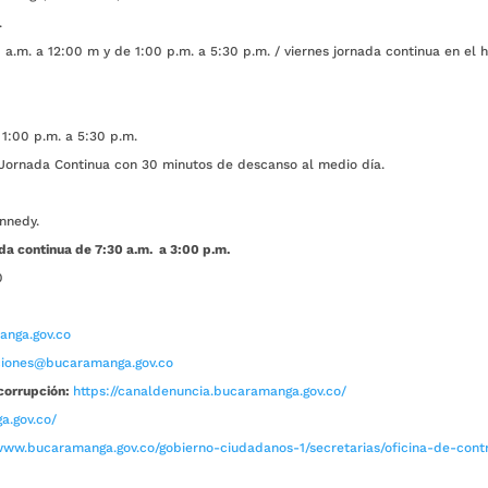
.
a.m. a 12:00 m y de 1:00 p.m. a 5:30 p.m. / viernes jornada continua en el h
1:00 p.m. a 5:30 p.m.
ada Continua con 30 minutos de descanso al medio día.
nnedy.
da continua de 7:30 a.m. a 3:00 p.m.
0
nga.gov.co
aciones@bucaramanga.gov.co
corrupción:
https://canaldenuncia.bucaramanga.gov.co/
a.gov.co/
www.bucaramanga.gov.co/gobierno-ciudadanos-1/secretarias/oficina-de-contro