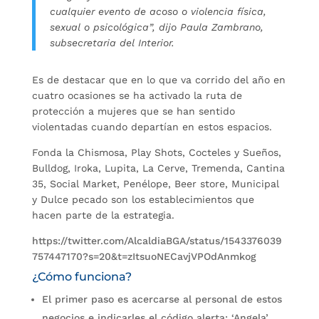
cualquier evento de acoso o violencia física,
sexual o psicológica”, dijo Paula Zambrano,
subsecretaria del Interior.
Es de destacar que en lo que va corrido del año en
cuatro ocasiones se ha activado la ruta de
protección a mujeres que se han sentido
violentadas cuando departían en estos espacios.
Fonda la Chismosa, Play Shots, Cocteles y Sueños,
Bulldog, Iroka, Lupita, La Cerve, Tremenda, Cantina
35, Social Market, Penélope, Beer store, Municipal
y Dulce pecado son los establecimientos que
hacen parte de la estrategia.
https://twitter.com/AlcaldiaBGA/status/1543376039
757447170?s=20&t=zItsuoNECavjVPOdAnmkog
¿Cómo funciona?
El primer paso es acercarse al personal de estos
negocios e indicarles el código alerta: ‘Angela’.