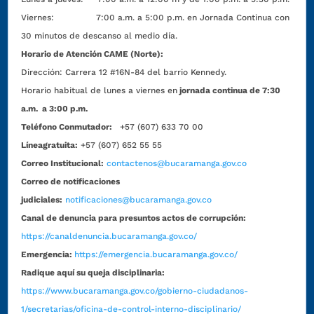
Viernes: 7:00 a.m. a 5:00 p.m. en Jornada Continua con
30 minutos de descanso al medio día.
Horario de Atención CAME (Norte):
Dirección:
Carrera 12 #16N-84 del barrio Kennedy.
Horario habitual de lunes a viernes en
jornada continua de 7:30
a.m. a 3:00 p.m.
Teléfono Conmutador:
+57 (607) 633 70 00
Líneagratuita:
+57 (607) 652 55 55
Correo Institucional:
contactenos@bucaramanga.gov.co
Correo de notificaciones
judiciales:
notificaciones@bucaramanga.gov.co
Canal de denuncia para presuntos actos de corrupción:
https://canaldenuncia.bucaramanga.gov.co/
Emergencia:
https://emergencia.bucaramanga.gov.co/
Radique aquí su queja disciplinaria:
https://www.bucaramanga.gov.co/gobierno-ciudadanos-
1/secretarias/oficina-de-control-interno-disciplinario/