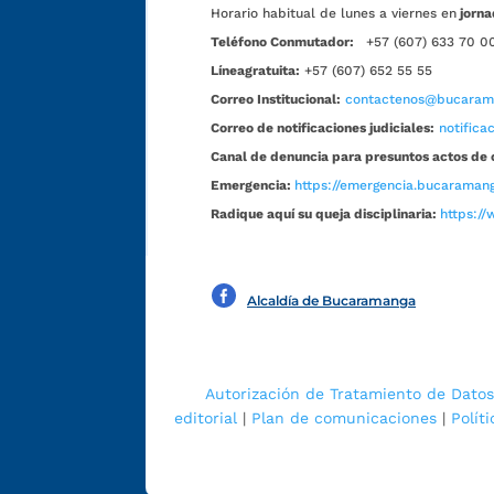
Horario habitual de lunes a viernes en
jorna
Teléfono Conmutador:
+57 (607) 633 70 0
Líneagratuita:
+57 (607) 652 55 55
Correo Institucional:
contactenos@bucarama
Correo de notificaciones judiciales:
notific
Canal de denuncia para presuntos actos de 
Emergencia:
https://emergencia.bucaramang
Radique aquí su queja disciplinaria:
https://
Alcaldía de Bucaramanga
Autorización de Tratamiento de Datos
editorial
|
Plan de comunicaciones
|
Polít