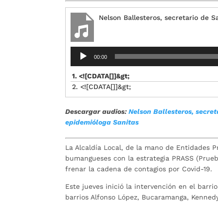
Nelson Ballesteros, secretario de
Reproductor
00:00
de
audio
1. <![CDATA[]]&gt;
2. <![CDATA[]]&gt;
Descargar audios:
Nelson Ballesteros, secre
epidemióloga Sanitas
La Alcaldía Local, de la mano de Entidades P
bumangueses con la estrategia PRASS (Pruebas
frenar la cadena de contagios por Covid-19.
Este jueves inició la intervención en el barr
barrios Alfonso López, Bucaramanga, Kenned