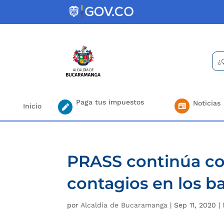
Skip
to
content
Bus
Se
for.
Paga tus impuestos
Noticias
Inicio
PRASS continúa co
contagios en los 
por
Alcaldía de Bucaramanga
|
Sep 11, 2020
|