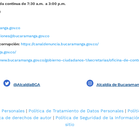
da continua de 7:30 a.m. a 3:00 p.m.
0
nga.gov.co
aciones@bucaramanga.gov.co
corrupción:
https://canaldenuncia.bucaramanga.gov.co/
a.gov.co/
www.bucaramanga.gov.co/gobierno-ciudadanos-1/secretarias/oficina-de-contro
@AlcaldíaBGA
Alcaldía de Bucarama
 Personales
|
Política de Tratamiento de Datos Personales
|
Polít
ica de derechos de autor
|
Política de Seguridad de la Informació
sitio