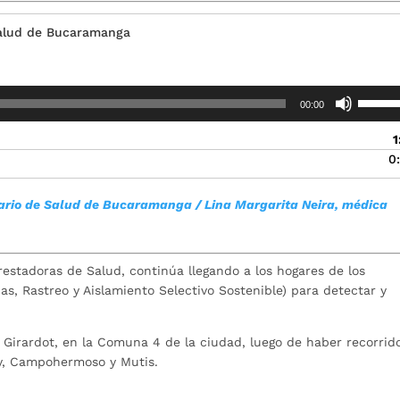
 Salud de Bucaramanga
Utiliza
00:00
las
teclas
1
de
0
flecha
arriba/
tario de Salud de Bucaramanga /
Lina Margarita Neira, médica
para
aument
o
disminu
restadoras de Salud, continúa llegando a los hogares de los
el
, Rastreo y Aislamiento Selectivo Sostenible) para detectar y
volume
io Girardot, en la Comuna 4 de la ciudad, luego de haber recorrido
y, Campohermoso y Mutis.