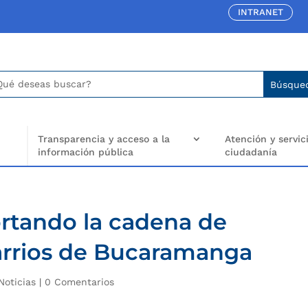
INTRANET
car:
arch
..
Transparencia y acceso a la
Atención y servici
información pública
ciudadanía
rtando la cadena de
barrios de Bucaramanga
Noticias
|
0 Comentarios