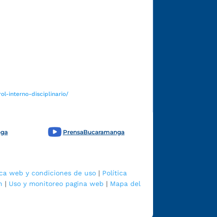
Funcionarios y contratistas
l-interno-disciplinario/
nga
PrensaBucaramanga
ica web y condiciones de uso
|
Política
n
|
Uso y monitoreo pagina web
|
Mapa del