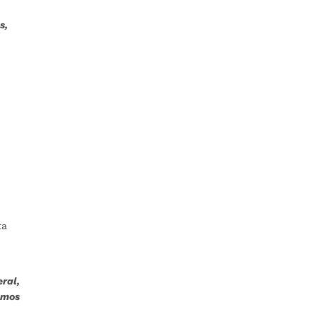
s,
ta
ral,
emos