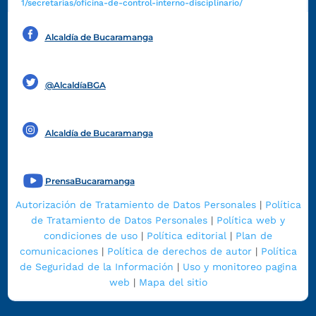
1/secretarias/oficina-de-control-interno-disciplinario/
Alcaldía de Bucaramanga
Funcionarios y contratistas
@AlcaldíaBGA
Alcaldía de Bucaramanga
PrensaBucaramanga
Autorización de Tratamiento de Datos Personales
|
Política
de Tratamiento de Datos Personales
|
Política web y
condiciones de uso
|
Política editorial
|
Plan de
comunicaciones
|
Política de derechos de autor
|
Política
de Seguridad de la Información
|
Uso y monitoreo pagina
web
|
Mapa del sitio