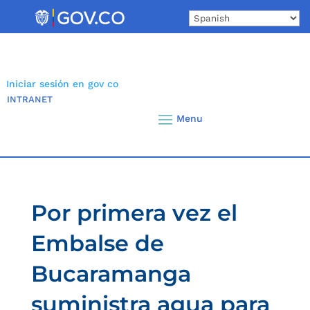
Skip
to
content
Iniciar sesión en gov co
INTRANET
Por primera vez el
Embalse de
Bucaramanga
suministra agua para