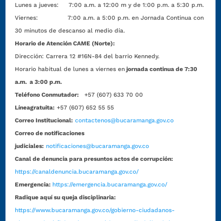
Lunes a jueves: 7:00 a.m. a 12:00 m y de 1:00 p.m. a 5:30 p.m.
Viernes: 7:00 a.m. a 5:00 p.m. en Jornada Continua con
30 minutos de descanso al medio día.
Horario de Atención CAME (Norte):
Dirección:
Carrera 12 #16N-84 del barrio Kennedy.
Horario habitual de lunes a viernes en
jornada continua de 7:30
a.m. a 3:00 p.m.
Teléfono Conmutador:
+57 (607) 633 70 00
Líneagratuita:
+57 (607) 652 55 55
Correo Institucional:
contactenos@bucaramanga.gov.co
Correo de notificaciones
judiciales:
notificaciones@bucaramanga.gov.co
Canal de denuncia para presuntos actos de corrupción:
https://canaldenuncia.bucaramanga.gov.co/
Emergencia:
https://emergencia.bucaramanga.gov.co/
Radique aquí su queja disciplinaria:
https://www.bucaramanga.gov.co/gobierno-ciudadanos-