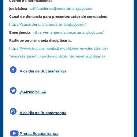
Correo de notificaciones
judiciales:
notificaciones@bucaramanga.gov.co
Canal de denuncia para presuntos actos de corrupción:
https://canaldenuncia.bucaramanga.gov.co/
Emergencia:
https://emergencia.bucaramanga.gov.co/
Radique aquí su queja disciplinaria:
https://www.bucaramanga.gov.co/gobierno-ciudadanos-
1/secretarias/oficina-de-control-interno-disciplinario/
Alcaldía de Bucaramanga
Funcionarios y contratistas
@AlcaldíaBGA
Alcaldía de Bucaramanga
PrensaBucaramanga