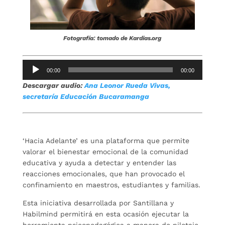
Fotografía: tomado de Kardias.org
Reproductor
00:00
00:00
de
Descargar audio:
Ana Leonor Rueda Vivas,
audio
secretaría Educación Bucaramanga
‘Hacia Adelante’ es una plataforma que permite
valorar el bienestar emocional de la comunidad
educativa y ayuda a detectar y entender las
reacciones emocionales, que han provocado el
confinamiento en maestros, estudiantes y familias.
Esta iniciativa desarrollada por Santillana y
Habilmind permitirá en esta ocasión ejecutar la
herramienta psicopedagógica a manera de pilotaje