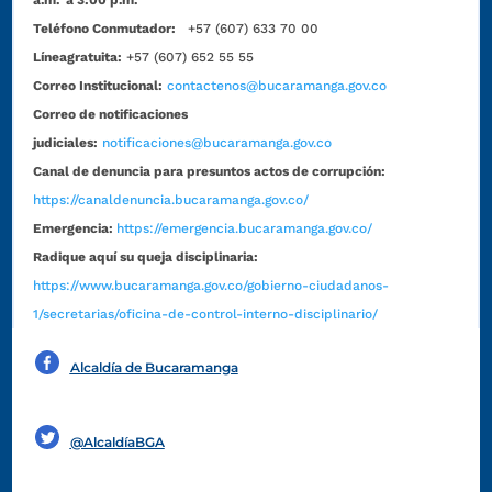
a.m. a 3:00 p.m.
Teléfono Conmutador:
+57 (607) 633 70 00
Líneagratuita:
+57 (607) 652 55 55
Correo Institucional:
contactenos@bucaramanga.gov.co
Correo de notificaciones
judiciales:
notificaciones@bucaramanga.gov.co
Canal de denuncia para presuntos actos de corrupción:
https://canaldenuncia.bucaramanga.gov.co/
Emergencia:
https://emergencia.bucaramanga.gov.co/
Radique aquí su queja disciplinaria:
https://www.bucaramanga.gov.co/gobierno-ciudadanos-
1/secretarias/oficina-de-control-interno-disciplinario/
Alcaldía de Bucaramanga
Funcionarios y contratistas
@AlcaldíaBGA