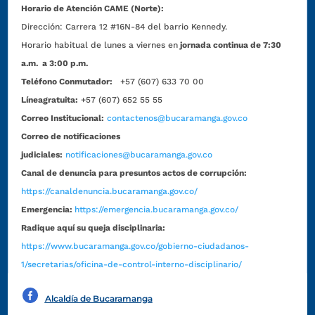
Horario de Atención CAME (Norte):
Dirección:
Carrera 12 #16N-84 del barrio Kennedy.
Horario habitual de lunes a viernes en
jornada continua de 7:30
a.m. a 3:00 p.m.
Teléfono Conmutador:
+57 (607) 633 70 00
Líneagratuita:
+57 (607) 652 55 55
Correo Institucional:
contactenos@bucaramanga.gov.co
Correo de notificaciones
judiciales:
notificaciones@bucaramanga.gov.co
Canal de denuncia para presuntos actos de corrupción:
https://canaldenuncia.bucaramanga.gov.co/
Emergencia:
https://emergencia.bucaramanga.gov.co/
Radique aquí su queja disciplinaria:
https://www.bucaramanga.gov.co/gobierno-ciudadanos-
1/secretarias/oficina-de-control-interno-disciplinario/
Alcaldía de Bucaramanga