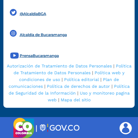
Funcionarios y contratistas
@AlcaldíaBGA
Alcaldía de Bucaramanga
PrensaBucaramanga
Autorización de Tratamiento de Datos Personales
|
Política
de Tratamiento de Datos Personales
|
Política web y
condiciones de uso
|
Política editorial
|
Plan de
comunicaciones
|
Política de derechos de autor
|
Política
de Seguridad de la Información
|
Uso y monitoreo pagina
web
|
Mapa del sitio
|