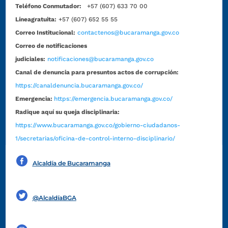
Teléfono Conmutador:
+57 (607) 633 70 00
Líneagratuita:
+57 (607) 652 55 55
Correo Institucional:
contactenos@bucaramanga.gov.co
Correo de notificaciones
judiciales:
notificaciones@bucaramanga.gov.co
Canal de denuncia para presuntos actos de corrupción:
https://canaldenuncia.bucaramanga.gov.co/
Emergencia:
https://emergencia.bucaramanga.gov.co/
Radique aquí su queja disciplinaria:
https://www.bucaramanga.gov.co/gobierno-ciudadanos-
1/secretarias/oficina-de-control-interno-disciplinario/
Alcaldía de Bucaramanga
Funcionarios y contratistas
@AlcaldíaBGA