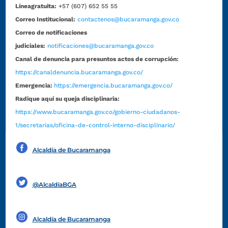
Líneagratuita:
+57 (607) 652 55 55
Correo Institucional:
contactenos@bucaramanga.gov.co
Correo de notificaciones
judiciales:
notificaciones@bucaramanga.gov.co
Canal de denuncia para presuntos actos de corrupción:
https://canaldenuncia.bucaramanga.gov.co/
Emergencia:
https://emergencia.bucaramanga.gov.co/
Radique aquí su queja disciplinaria:
https://www.bucaramanga.gov.co/gobierno-ciudadanos-
1/secretarias/oficina-de-control-interno-disciplinario/
Alcaldía de Bucaramanga
Funcionarios y contratistas
@AlcaldíaBGA
Alcaldía de Bucaramanga