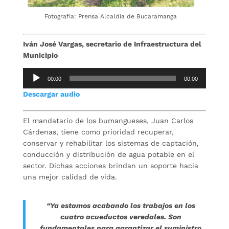
Fotografía: Prensa Alcaldía de Bucaramanga
Iván José Vargas, secretario de Infraestructura del
Municipio
Reproductor
00:00
00:00
de
Descargar audio
audio
El mandatario de los bumangueses, Juan Carlos
Cárdenas, tiene como prioridad recuperar,
conservar y rehabilitar los sistemas de captación,
conducción y distribución de agua potable en el
sector. Dichas acciones brindan un soporte hacia
una mejor calidad de vida.
“Ya estamos acabando los trabajos en los
cuatro acueductos veredales. Son
fundamentales para garantizar el suministro