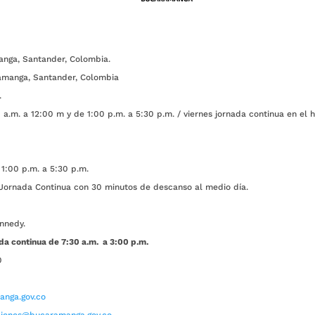
anga, Santander, Colombia.
amanga, Santander, Colombia
.
a.m. a 12:00 m y de 1:00 p.m. a 5:30 p.m. / viernes jornada continua en el h
1:00 p.m. a 5:30 p.m.
ada Continua con 30 minutos de descanso al medio día.
nnedy.
da continua de 7:30 a.m. a 3:00 p.m.
0
nga.gov.co
aciones@bucaramanga.gov.co