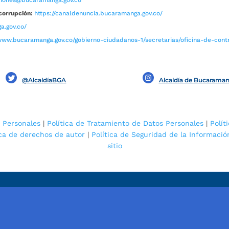
corrupción:
https://canaldenuncia.bucaramanga.gov.co/
a.gov.co/
www.bucaramanga.gov.co/gobierno-ciudadanos-1/secretarias/oficina-de-contro
@AlcaldíaBGA
Alcaldía de Bucarama
 Personales
|
Política de Tratamiento de Datos Personales
|
Polít
ica de derechos de autor
|
Política de Seguridad de la Informació
sitio