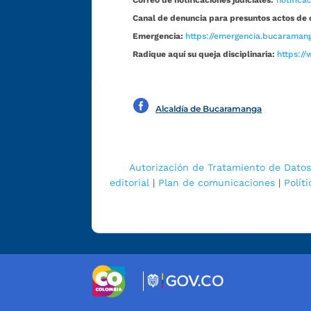
Canal de denuncia para presuntos actos de 
Emergencia:
https://emergencia.bucaramang
Radique aquí su queja disciplinaria:
https://
Alcaldía de Bucaramanga
Autorización de Tratamiento de Datos
editorial
|
Plan de comunicaciones
|
Polít