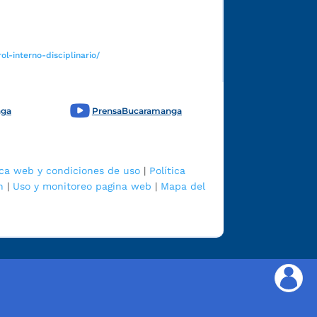
l-interno-disciplinario/
nga
PrensaBucaramanga
ica web y condiciones de uso
|
Política
n
|
Uso y monitoreo pagina web
|
Mapa del