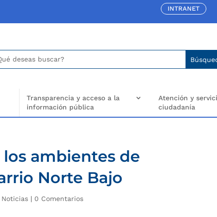
INTRANET
car:
arch
..
Transparencia y acceso a la
Atención y servici
información pública
ciudadanía
 los ambientes de
arrio Norte Bajo
|
Noticias
|
0 Comentarios