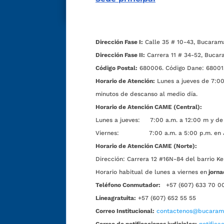
Dirección Fase I:
Calle 35 # 10-43, Bucaram
Dirección Fase II:
Carrera 11 # 34-52, Bucar
Código Postal:
680006. Código Dane: 68001
Horario de Atención:
Lunes a jueves de 7:00 
minutos de descanso al medio día.
Horario de Atención CAME (Central):
Lunes a jueves: 7:00 a.m. a 12:00 m y de 
Viernes: 7:00 a.m. a 5:00 p.m. en Jorn
Horario de Atención CAME (Norte):
Dirección:
Carrera 12 #16N-84 del barrio Ke
Horario habitual de lunes a viernes en
jorna
Teléfono Conmutador:
+57 (607) 633 70 0
Líneagratuita:
+57 (607) 652 55 55
Correo Institucional:
contactenos@bucarama
Correo de notificaciones judiciales:
notific