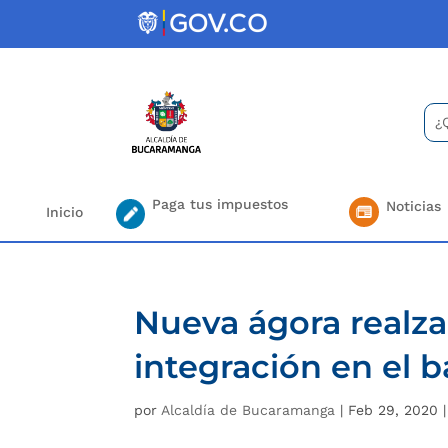
Skip
to
content
Bus
Se
for.
Paga tus impuestos
Noticias
Inicio
Nueva ágora realza
integración en el b
por
Alcaldía de Bucaramanga
|
Feb 29, 2020