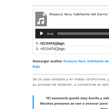
Rosaura Vera, habitante del barrio
Reproductor
00:00
de
audio
1. <![CDATA[]]&gt;
2. <![CDATA[]]&gt;
Descargar audios:
Rosaura Vera, habitante de
Bajo
De la casa olvidada y en malas condiciones, y
su proceso de dotación, a convertirse en ep
“El escenario quedó muy bonito y ade
Muchas personas se van a acercar para r
Vera,