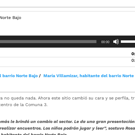
 Norte Bajo
Utiliza
00:00
las
teclas
0
de
0
flecha
arriba/
l barrio Norte Bajo
/
María Villamizar, habitante del barrio Norte
para
aument
o
disminu
a no queda nada. Ahora este sitio cambió su cara y se perfila, t
el
icentro de la Comuna 3.
volume
más le brindó un cambio al sector. Le da una gran presentación
ealizar encuentros. Los niños podrán jugar y leer”, sostuvo Ros
 habitante del barrio Norte Bajo.