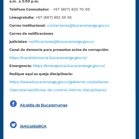
a.m. a 3:00 p.m.
Teléfono Conmutador:
+57 (607) 633 70 00
Líneagratuita:
+57 (607) 652 55 55
Correo Institucional:
contactenos@bucaramanga.gov.co
Correo de notificaciones
judiciales:
notificaciones@bucaramanga.gov.co
Canal de denuncia para presuntos actos de corrupción:
https://canaldenuncia.bucaramanga.gov.co/
Emergencia:
https://emergencia.bucaramanga.gov.co/
Radique aquí su queja disciplinaria:
https://www.bucaramanga.gov.co/gobierno-ciudadanos-
1/secretarias/oficina-de-control-interno-disciplinario/
Alcaldía de Bucaramanga
Funcionarios y contratistas
@AlcaldíaBGA