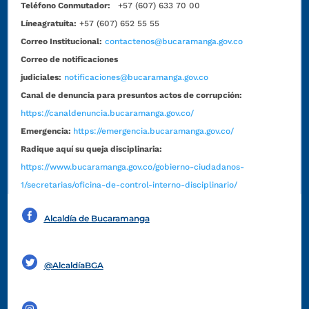
Teléfono Conmutador:
+57 (607) 633 70 00
Líneagratuita:
+57 (607) 652 55 55
Correo Institucional:
contactenos@bucaramanga.gov.co
Correo de notificaciones
judiciales:
notificaciones@bucaramanga.gov.co
Canal de denuncia para presuntos actos de corrupción:
https://canaldenuncia.bucaramanga.gov.co/
Emergencia:
https://emergencia.bucaramanga.gov.co/
Radique aquí su queja disciplinaria:
https://www.bucaramanga.gov.co/gobierno-ciudadanos-
1/secretarias/oficina-de-control-interno-disciplinario/
Alcaldía de Bucaramanga
Funcionarios y contratistas
@AlcaldíaBGA