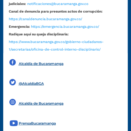
judiciales:
notificaciones@bucaramanga.gov.co
Canal de denuncia para presuntos actos de corrupción:
https://canaldenuncia.bucaramanga.gov.co/
Emergencia:
https://emergencia.bucaramanga.gov.co/
Radique aquí su queja disciplinaria:
https://www.bucaramanga.gov.co/gobierno-ciudadanos-
1/secretarias/oficina-de-control-interno-disciplinario/
Alcaldía de Bucaramanga
Funcionarios y contratistas
@AlcaldíaBGA
Alcaldía de Bucaramanga
PrensaBucaramanga