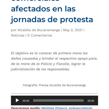
afectados en las
jornadas de protesta
por
Alcaldía de Bucaramanga
|
May 2, 2021
|
Noticias
|
0 Comentarios
El objetivo es la conocer de primera mano los
daños causados y brindar el respectivo apoyo para,
de la mano de la Policía y Fiscalía, lograr la
judicialización de los responsables.
Fotografía: Prensa Alcaldía de Bucaramanga
Reproductor
00:00
00:00
de
Descargue audio:
Melissa Franco, subsecretaria
audio