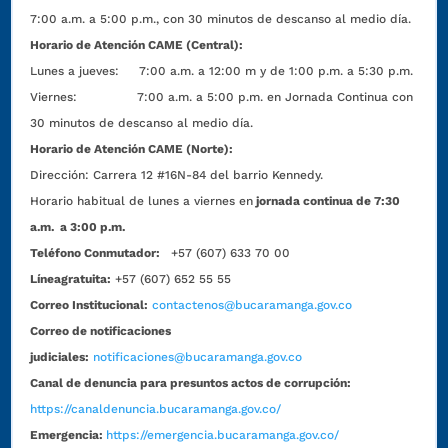
7:00 a.m. a 5:00 p.m., con 30 minutos de descanso al medio día.
Horario de Atención CAME (Central):
Lunes a jueves: 7:00 a.m. a 12:00 m y de 1:00 p.m. a 5:30 p.m.
Viernes: 7:00 a.m. a 5:00 p.m. en Jornada Continua con
30 minutos de descanso al medio día.
Horario de Atención CAME (Norte):
Dirección:
Carrera 12 #16N-84 del barrio Kennedy.
Horario habitual de lunes a viernes en
jornada continua de 7:30
a.m. a 3:00 p.m.
Teléfono Conmutador:
+57 (607) 633 70 00
Líneagratuita:
+57 (607) 652 55 55
Correo Institucional:
contactenos@bucaramanga.gov.co
Correo de notificaciones
judiciales:
notificaciones@bucaramanga.gov.co
Canal de denuncia para presuntos actos de corrupción:
https://canaldenuncia.bucaramanga.gov.co/
Emergencia:
https://emergencia.bucaramanga.gov.co/