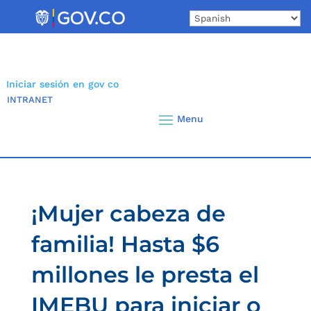
Skip
to
content
Iniciar sesión en gov co
INTRANET
¡Mujer cabeza de
familia! Hasta $6
millones le presta el
IMEBU para iniciar o