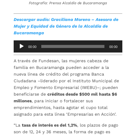
Fotografía: Prensa Alcaldía de Bucaramanga
Descargar audio: Graciliana Moreno – Asesora de
Mujer y Equidad de Género de la Alcaldía de
Bucaramanga
Reproductor
00:00
00:00
de
audio
A través de Fundesan, las mujeres cabeza de
familia en Bucaramanga pueden acceder a la
nueva línea de crédito del programa Banca
Ciudadana –liderado por el Instituto Municipal de
Empleo y Fomento Empresarial (IMEBU)–; pueden
beneficiarse de
créditos desde $500 mil hasta $6
millones
, para iniciar o fortalecer sus
emprendimientos, hasta agotar el cupo total
asignado para esta línea ‘Empresarias en Acción’.
“La
tasa de interés es del 1,2%
, los plazos de pago
son de 12, 24 y 36 meses, la forma de pago es