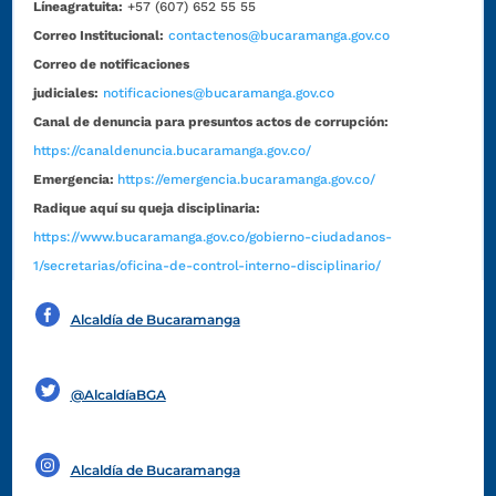
Líneagratuita:
+57 (607) 652 55 55
Correo Institucional:
contactenos@bucaramanga.gov.co
Correo de notificaciones
judiciales:
notificaciones@bucaramanga.gov.co
Canal de denuncia para presuntos actos de corrupción:
https://canaldenuncia.bucaramanga.gov.co/
Emergencia:
https://emergencia.bucaramanga.gov.co/
Radique aquí su queja disciplinaria:
https://www.bucaramanga.gov.co/gobierno-ciudadanos-
1/secretarias/oficina-de-control-interno-disciplinario/
Alcaldía de Bucaramanga
Funcionarios y contratistas
@AlcaldíaBGA
Alcaldía de Bucaramanga