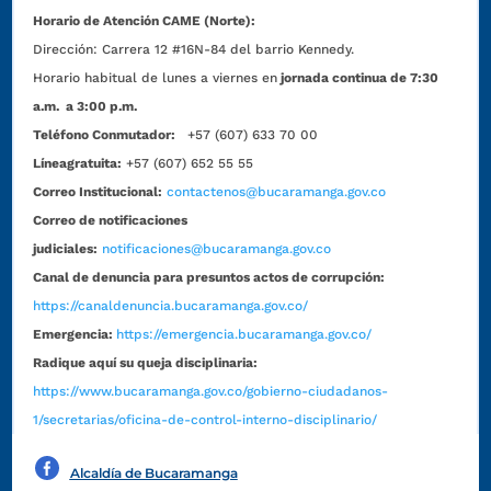
Horario de Atención CAME (Norte):
Dirección:
Carrera 12 #16N-84 del barrio Kennedy.
Horario habitual de lunes a viernes en
jornada continua de 7:30
a.m. a 3:00 p.m.
Teléfono Conmutador:
+57 (607) 633 70 00
Líneagratuita:
+57 (607) 652 55 55
Correo Institucional:
contactenos@bucaramanga.gov.co
Correo de notificaciones
judiciales:
notificaciones@bucaramanga.gov.co
Canal de denuncia para presuntos actos de corrupción:
https://canaldenuncia.bucaramanga.gov.co/
Emergencia:
https://emergencia.bucaramanga.gov.co/
Radique aquí su queja disciplinaria:
https://www.bucaramanga.gov.co/gobierno-ciudadanos-
1/secretarias/oficina-de-control-interno-disciplinario/
Alcaldía de Bucaramanga