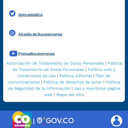
Funcionarios y contratistas
@AlcaldíaBGA
Alcaldía de Bucaramanga
PrensaBucaramanga
Autorización de Tratamiento de Datos Personales
|
Política
de Tratamiento de Datos Personales
|
Política web y
condiciones de uso
|
Política editorial
|
Plan de
comunicaciones
|
Política de derechos de autor
|
Política
de Seguridad de la Información
|
Uso y monitoreo pagina
web
|
Mapa del sitio
|