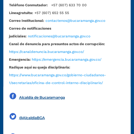
Teléfono Conmutador:
+57 (607) 633 70 00
Líneagratuita:
+57 (607) 652 55 55
Correo Institucional:
contactenos@bucaramanga.gov.co
Correo de notificaciones
judiciales:
notificaciones@bucaramanga.gov.co
Canal de denuncia para presuntos actos de corrupción:
https://canaldenuncia.bucaramanga.gov.co/
Emergencia:
https://emergencia.bucaramanga.gov.co/
Radique aquí su queja disciplinaria:
https://www.bucaramanga.gov.co/gobierno-ciudadanos-
1/secretarias/oficina-de-control-interno-disciplinario/
Alcaldía de Bucaramanga
Funcionarios y contratistas
@AlcaldíaBGA