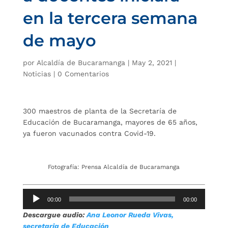
en la tercera semana
de mayo
por
Alcaldía de Bucaramanga
|
May 2, 2021
|
Noticias
|
0 Comentarios
300 maestros de planta de la Secretaría de
Educación de Bucaramanga, mayores de 65 años,
ya fueron vacunados contra Covid-19.
Fotografía: Prensa Alcaldía de Bucaramanga
Reproductor
00:00
00:00
de
Descargue audio:
Ana Leonor Rueda Vivas,
audio
secretaria de Educación