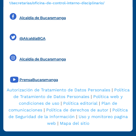
1/secretarias/oficina-de-control-interno-disciplinario/
Alcaldía de Bucaramanga
Funcionarios y contratistas
@AlcaldíaBGA
Alcaldía de Bucaramanga
PrensaBucaramanga
Autorización de Tratamiento de Datos Personales
|
Política
de Tratamiento de Datos Personales
|
Política web y
condiciones de uso
|
Política editorial
|
Plan de
comunicaciones
|
Política de derechos de autor
|
Política
de Seguridad de la Información
|
Uso y monitoreo pagina
web
|
Mapa del sitio