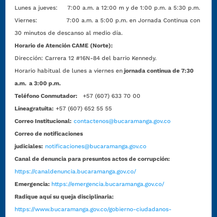
Lunes a jueves: 7:00 a.m. a 12:00 m y de 1:00 p.m. a 5:30 p.m.
Viernes: 7:00 a.m. a 5:00 p.m. en Jornada Continua con
30 minutos de descanso al medio día.
Horario de Atención CAME (Norte):
Dirección:
Carrera 12 #16N-84 del barrio Kennedy.
Horario habitual de lunes a viernes en
jornada continua de 7:30
a.m. a 3:00 p.m.
Teléfono Conmutador:
+57 (607) 633 70 00
Líneagratuita:
+57 (607) 652 55 55
Correo Institucional:
contactenos@bucaramanga.gov.co
Correo de notificaciones
judiciales:
notificaciones@bucaramanga.gov.co
Canal de denuncia para presuntos actos de corrupción:
https://canaldenuncia.bucaramanga.gov.co/
Emergencia:
https://emergencia.bucaramanga.gov.co/
Radique aquí su queja disciplinaria:
https://www.bucaramanga.gov.co/gobierno-ciudadanos-