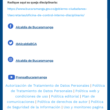
Radique aquí su queja disciplinaria:
https://www.bucaramanga.gov.co/gobierno-ciudadanos-
1/secretarias/oficina-de-control-interno-disciplinario/
Alcaldía de Bucaramanga
Funcionarios y contratistas
@AlcaldíaBGA
Alcaldía de Bucaramanga
PrensaBucaramanga
Autorización de Tratamiento de Datos Personales
|
Política
de Tratamiento de Datos Personales
|
Política web y
condiciones de uso
|
Política editorial
|
Plan de
comunicaciones
|
Política de derechos de autor
|
Política
de Seguridad de la Información
|
Uso y monitoreo pagina