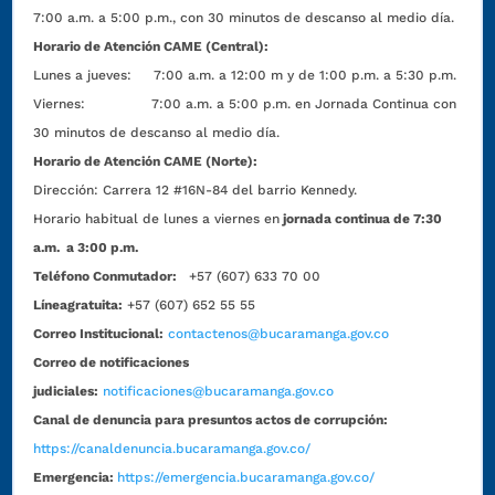
7:00 a.m. a 5:00 p.m., con 30 minutos de descanso al medio día.
Horario de Atención CAME (Central):
Lunes a jueves: 7:00 a.m. a 12:00 m y de 1:00 p.m. a 5:30 p.m.
Viernes: 7:00 a.m. a 5:00 p.m. en Jornada Continua con
30 minutos de descanso al medio día.
Horario de Atención CAME (Norte):
Dirección:
Carrera 12 #16N-84 del barrio Kennedy.
Horario habitual de lunes a viernes en
jornada continua de 7:30
a.m. a 3:00 p.m.
Teléfono Conmutador:
+57 (607) 633 70 00
Líneagratuita:
+57 (607) 652 55 55
Correo Institucional:
contactenos@bucaramanga.gov.co
Correo de notificaciones
judiciales:
notificaciones@bucaramanga.gov.co
Canal de denuncia para presuntos actos de corrupción:
https://canaldenuncia.bucaramanga.gov.co/
Emergencia:
https://emergencia.bucaramanga.gov.co/