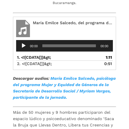
Bucaramanga.
María Emilce Salcedo, del programa de Mujer y Equidad de Géneros de la Secretaría de Desarrollo Social
Reproductor
00:00
00:00
de
audio
1. <![CDATA[]]&gt;
1:11
2. <![CDATA[]]&gt;
0:51
Descargar audios:
María Emilce Salcedo, psicóloga
del programa Mujer y Equidad de Géneros de la
Secretaría de Desarrollo Social
/ Myriam Vargas,
participante de la jornada.
Más de 50 mujeres y 9 hombres participaron del
espacio lúdico y psicoeducativo denominado ‘Saca
la Bruja que Llevas Dentro, Libera tus Creencias y